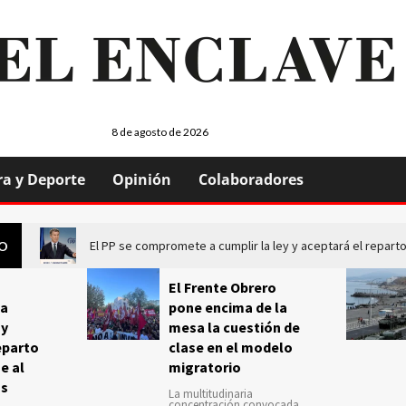
8 de agosto de 2026
ra y Deporte
Opinión
Colaboradores
El PP se compromete a cumplir la ley y aceptará el repa
GO
El Frente Obrero
a
pone encima de la
 y
mesa la cuestión de
eparto
clase en el modelo
e al
migratorio
us
La multitudinaria
concentración convocada