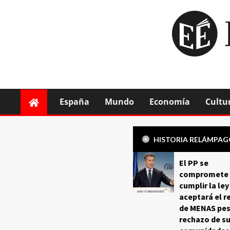
España
Mundo
Economía
Cultu
HISTORIA RELÁMPA
El PP se
compromete 
cumplir la ley
aceptará el r
de MENAS pes
rechazo de s