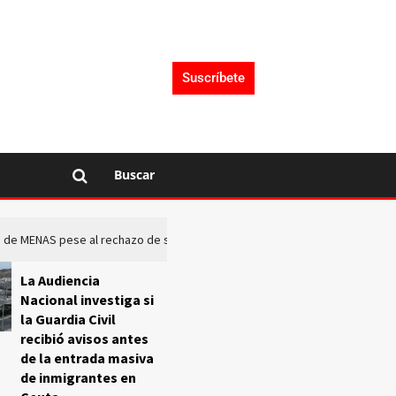
Suscríbete
Buscar
rto de MENAS pese al rechazo de sus comunidades
El Frente O
La Audiencia
Nacional investiga si
la Guardia Civil
recibió avisos antes
de la entrada masiva
de inmigrantes en