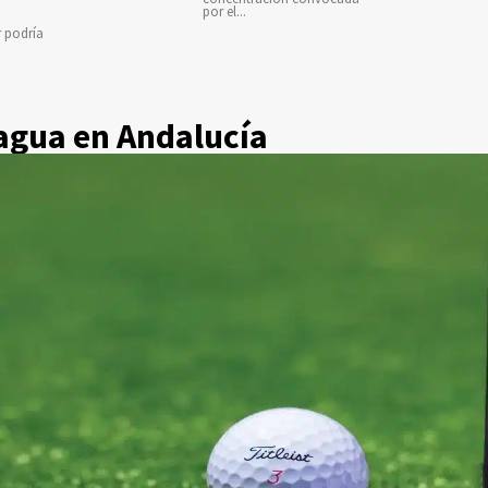
por el...
r podría
agua en Andalucía