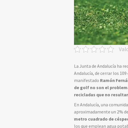
Val
La Junta de Andalucía ha re
Andalucía, de cerrar los 10
manifestado
Ramón Ferná
de golf no son el proble
recicladas que no resulta
En Andalucía, una comunidad
aproximadamente un 2% del 
metro cuadrado de césped a
los que emplean agua potabl