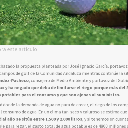
ora este artículo
chazado la propuesta planteada por José Ignacio García, portavoz
9 campos de golf de la Comunidad Andaluza mientras continúe la si
ndez-Pacheco
, consejero de Medio Ambiente y portavoz del Gob
ma»
y ha negado que deba de limitarse el riego porque más de
n potables para el consumo y que son ajenas al suministro.
 donde la demanda de agua no para de crecer, el riego de los cam
consumo de agua. En un clima tan seco y caluroso se estima qu
l año se sitúa entre 1.500 y 2.000 litros
, y si tenemos en cuent
e para regar, el gasto total de agua potable es de 4800 millones de