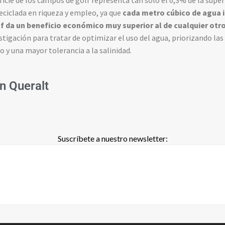
rficie de los campos de golf representa tan sólo el 0,3% de la super
reciclada en riqueza y empleo, ya que
cada metro cúbico de agua i
f da un beneficio económico muy superior al de cualquier otro
stigación para tratar de optimizar el uso del agua, priorizando las
 y una mayor tolerancia a la salinidad.
 Queralt
Suscríbete a nuestro newsletter: