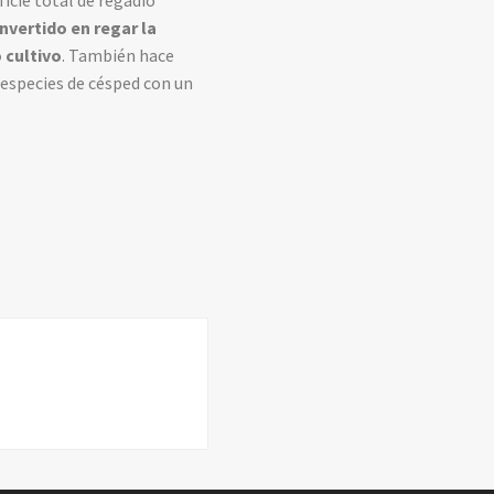
ficie total de regadío
nvertido en regar la
 cultivo
. También hace
 especies de césped con un