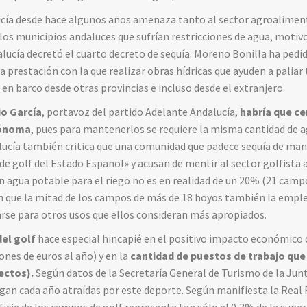
cía desde hace algunos años amenaza tanto al sector agroalimenta
los municipios andaluces que sufrían restricciones de agua, motivo
alucía decretó el cuarto decreto de sequía. Moreno Bonilla ha pedid
 prestación con la que realizar obras hídricas que ayuden a paliar 
 en barco desde otras provincias e incluso desde el extranjero.
o García
, portavoz del partido Adelante Andalucía,
habría que ce
tónoma
, pues para mantenerlos se requiere la misma cantidad de
lucía también critica que una comunidad que padece sequía de man
de golf del Estado Español» y acusan de mentir al sector golfista 
agua potable para el riego no es en realidad de un 20% (21 campo
 que la mitad de los campos de más de 18 hoyos también la empl
zarse para otros usos que ellos consideran más apropiados.
del golf
hace especial hincapié en el positivo impacto económico 
ones de euros al año) y en la
cantidad de puestos de trabajo que
rectos).
Según datos de la Secretaría General de Turismo de la Jun
egan cada año atraídas por este deporte. Según manifiesta la Real