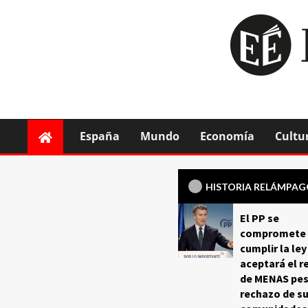
España
Mundo
Economía
Cultu
HISTORIA RELÁMPA
El PP se
compromete 
cumplir la ley
aceptará el r
de MENAS pes
rechazo de s