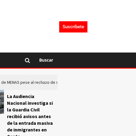
Suscríbete
Buscar
rto de MENAS pese al rechazo de sus comunidades
El Frente O
La Audiencia
Nacional investiga si
la Guardia Civil
recibió avisos antes
de la entrada masiva
de inmigrantes en