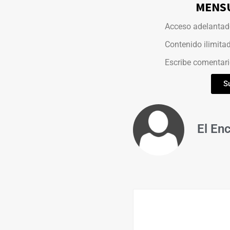
MENSU
Acceso adelantado
Contenido ilimita
Escribe comentario
S
El En