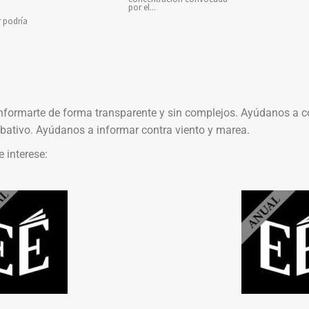
por el...
r podría
nformarte de forma transparente y sin complejos. Ayúdanos a c
ativo. Ayúdanos a informar contra viento y marea.
e interese: