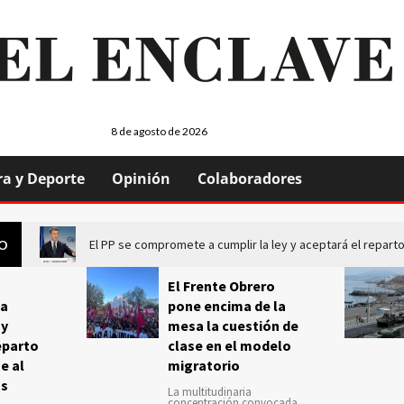
8 de agosto de 2026
ra y Deporte
Opinión
Colaboradores
El PP se compromete a cumplir la ley y aceptará el repa
GO
El Frente Obrero
a
pone encima de la
 y
mesa la cuestión de
eparto
clase en el modelo
e al
migratorio
us
La multitudinaria
concentración convocada