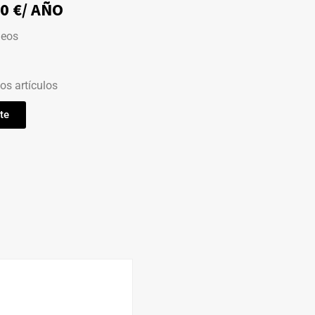
 €/ AÑO
deos
os artículos
te