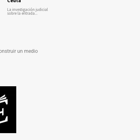
Ceuta
La investigación judicial
sobre la entrada...
onstruir un medio