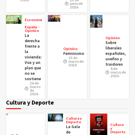
junio de
2026
Economía
España
Opinión
La
Opinión
derecha
Sobre
frente a
liberales
Opinión
la
Feminismo
españoles,
vivienda:
15 de
useños y
marzo de
Vox y un
traidores
2026
plan que
8 de
marzo de
no se
2026
sostiene
26 de
marzo
de
2026
Cultura y Deporte
Cultura y
Deporte
Cultura
La Gala
y
de
Deporte