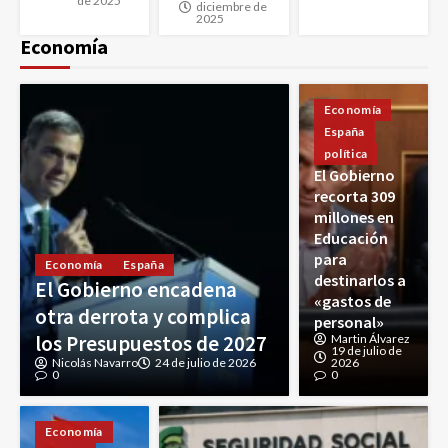
de 2025
diciembre de
2025
Economía
Economía
España
política
El Gobierno
recorta 309
millones en
Educación
para
Economía
España
destinarlos a
El Gobierno encadena
«gastos de
otra derrota y complica
personal»
los Presupuestos de 2027
Martin Álvarez
19 de julio de
Nicolás Navarro
24 de julio de 2026
2026
0
0
Economía