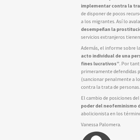
implementar contra la tr
de disponer de pocos recurs
a los migrantes. Así lo ava
desempeñan la prostituci
servicios extranjeros tiene
Además, el informe sobre la
acto individual de una pe
fines lucrativos”
. Por tan
primeramente defendidas por
(sancionar penalmente a los 
contra la trata de personas
El cambio de posiciones del
poder del neofeminismo d
abolicionista en los término
Vanessa Palomera.