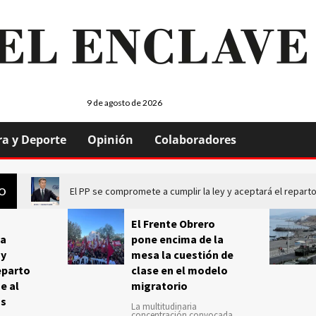
9 de agosto de 2026
ra y Deporte
Opinión
Colaboradores
El PP se compromete a cumplir la ley y aceptará el repa
GO
El Frente Obrero
a
pone encima de la
 y
mesa la cuestión de
eparto
clase en el modelo
e al
migratorio
us
La multitudinaria
concentración convocada