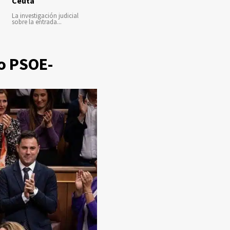
Ceuta
La investigación judicial
sobre la entrada...
to PSOE-