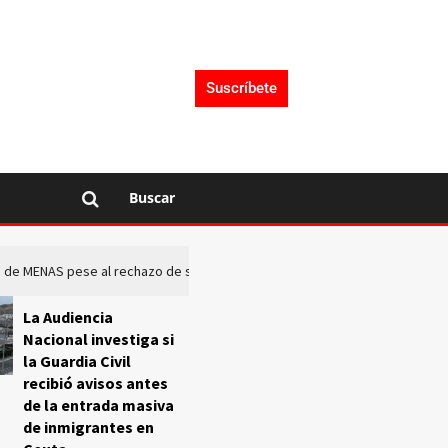
Suscríbete
Buscar
rto de MENAS pese al rechazo de sus comunidades
El Frente O
La Audiencia
Nacional investiga si
la Guardia Civil
recibió avisos antes
de la entrada masiva
de inmigrantes en