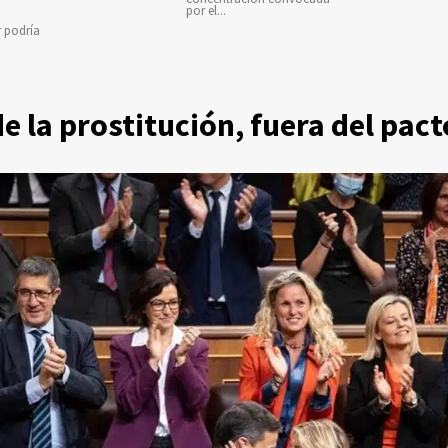
por el...
r podría
de la prostitución, fuera del pac