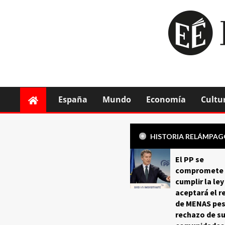
España
Mundo
Economía
Cultu
HISTORIA RELÁMPA
El PP se
compromete 
cumplir la ley
aceptará el r
de MENAS pes
rechazo de s