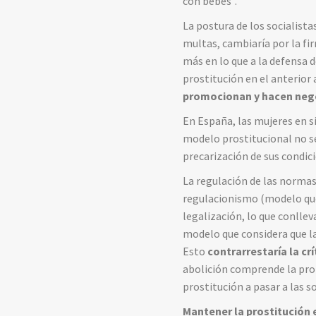
con bebés”.
La postura de los socialista
multas, cambiaría por la fi
más en lo que a la defensa de
prostitución en el anterio
promocionan y hacen negoc
En España, las mujeres en s
modelo prostitucional no se
precarización de sus condic
La regulación de las normas 
regulacionismo (modelo que 
legalización, lo que conllev
modelo que considera que la
Esto
contrarrestaría la cr
abolición comprende la prohi
prostitución a pasar a las 
Mantener la prostitución 