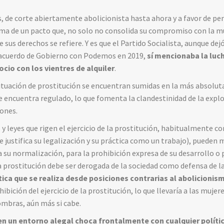
s, de corte abiertamente abolicionista hasta ahora y a favor de pen
rma de un pacto que, no solo no consolida su compromiso con la mu
 sus derechos se refiere. Y es que el Partido Socialista, aunque dejó
r acuerdo de Gobierno con Podemos en 2019,
sí mencionaba la luc
io con los vientres de alquiler
.
ituación de prostitución se encuentran sumidas en la más absoluta 
 encuentra regulado, lo que fomenta la clandestinidad de la explo
iones.
y leyes que rigen el ejercicio de la prostitución, habitualmente c
justifica su legalización y su práctica como un trabajo), pueden 
a su normalización, para la prohibición expresa de su desarrollo o 
 prostitución debe ser derogada de la sociedad como defensa de la
ítica que se realiza desde posiciones contrarias al abolicionis
bición del ejercicio de la prostitución, lo que llevaría a las mujer
sombras, aún más si cabe.
en un entorno alegal choca frontalmente con cualquier polític