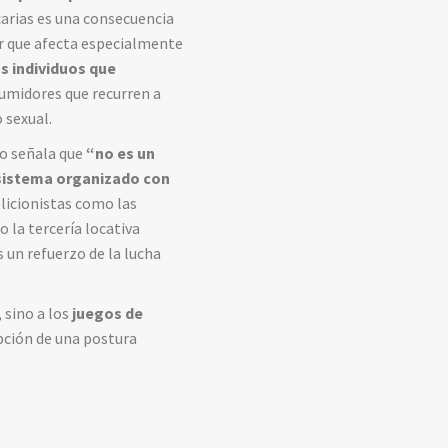
ecarias es una consecuencia
or que afecta especialmente
os individuos que
nsumidores que recurren a
 sexual.
to señala que
“no es un
n sistema organizado con
licionistas como las
 la tercería locativa
s un refuerzo de la lucha
 sino a los
juegos de
opción de una postura