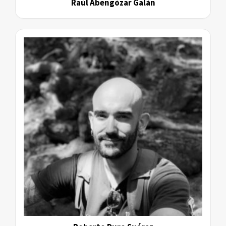
Raúl Abengózar Galán