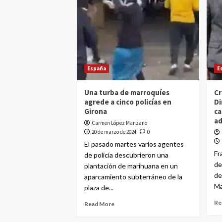
España
E
Una turba de marroquíes
Cr
agrede a cinco policías en
Di
Girona
ca
a
Carmen López Manzano
20 de marzo de 2024
0
El pasado martes varios agentes
Fr
de policía descubrieron una
de
plantación de marihuana en un
de
aparcamiento subterráneo de la
Ma
plaza de...
Re
Read More