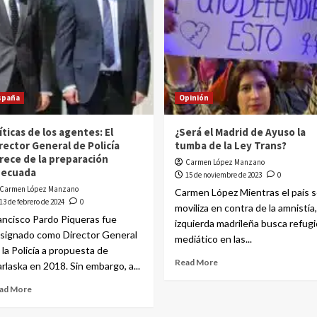
spaña
Opinión
íticas de los agentes: El
¿Será el Madrid de Ayuso la
rector General de Policía
tumba de la Ley Trans?
rece de la preparación
Carmen López Manzano
decuada
15 de noviembre de 2023
0
Carmen López Manzano
Carmen López Mientras el país s
13 de febrero de 2024
0
moviliza en contra de la amnistía,
ancisco Pardo Piqueras fue
izquierda madrileña busca refugi
signado como Director General
mediático en las...
 la Policía a propuesta de
Read More
rlaska en 2018. Sin embargo, a...
ad More