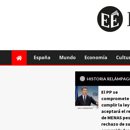
España
Mundo
Economía
Cultu
HISTORIA RELÁMPA
El PP se
compromete 
cumplir la ley
aceptará el r
de MENAS pes
rechazo de s