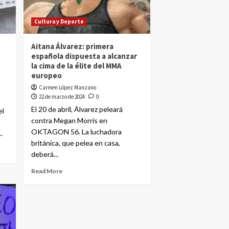
Cultura y Deporte
Aitana Álvarez: primera
española dispuesta a alcanzar
la cima de la élite del MMA
europeo
Carmen López Manzano
22 de marzo de 2024
0
El 20 de abril, Álvarez peleará
el
contra Megan Morris en
OKTAGON 56. La luchadora
.
británica, que pelea en casa,
deberá...
Read More