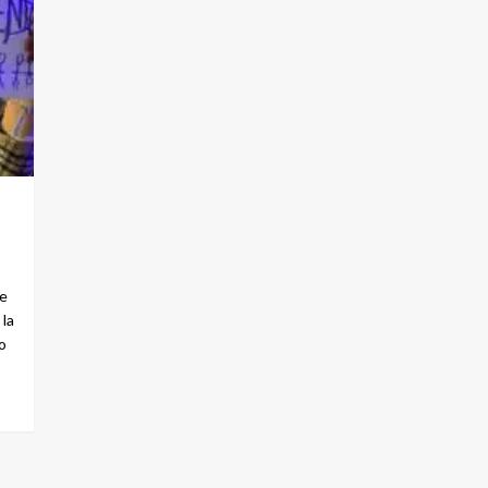
e
 la
o