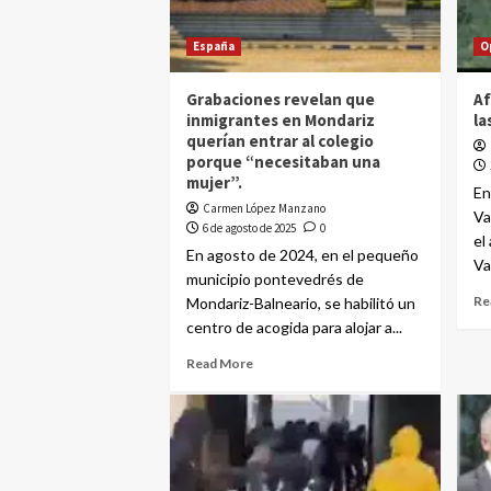
España
O
Grabaciones revelan que
Af
inmigrantes en Mondariz
la
querían entrar al colegio
porque “necesitaban una
mujer”.
En
Carmen López Manzano
Va
6 de agosto de 2025
0
el
En agosto de 2024, en el pequeño
Va
municipio pontevedrés de
Re
Mondariz-Balneario, se habilitó un
centro de acogida para alojar a...
Read More