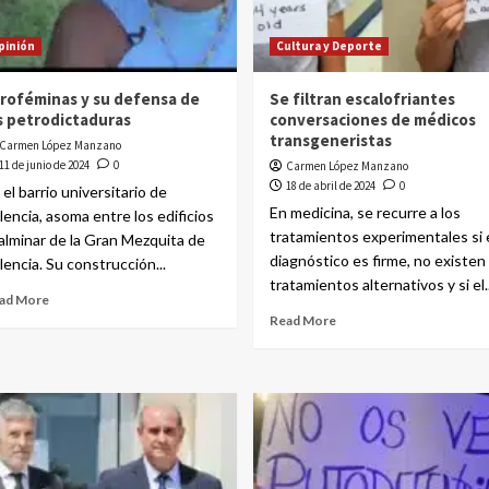
pinión
Cultura y Deporte
roféminas y su defensa de
Se filtran escalofriantes
s petrodictaduras
conversaciones de médicos
transgeneristas
Carmen López Manzano
11 de junio de 2024
0
Carmen López Manzano
18 de abril de 2024
0
 el barrio universitario de
En medicina, se recurre a los
lencia, asoma entre los edificios
tratamientos experimentales si 
 alminar de la Gran Mezquita de
diagnóstico es firme, no existen
lencia. Su construcción...
tratamientos alternativos y si el..
ad More
Read More