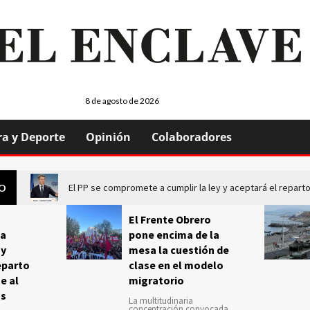
8 de agosto de 2026
ra y Deporte
Opinión
Colaboradores
El PP se compromete a cumplir la ley y aceptará el repa
GO
El Frente Obrero
a
pone encima de la
 y
mesa la cuestión de
eparto
clase en el modelo
e al
migratorio
us
La multitudinaria
concentración convocada