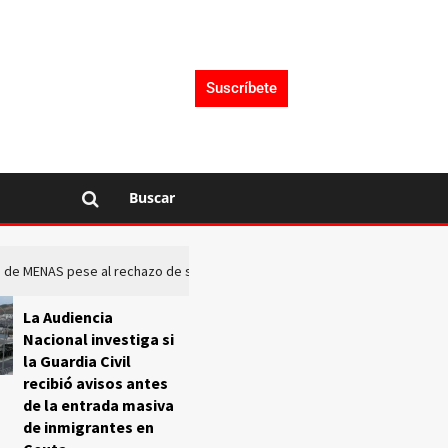
Suscríbete
Buscar
rto de MENAS pese al rechazo de sus comunidades
El Frente O
La Audiencia
Nacional investiga si
la Guardia Civil
recibió avisos antes
de la entrada masiva
de inmigrantes en