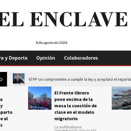
8 de agosto de 2026
ra y Deporte
Opinión
Colaboradores
El PP se compromete a cumplir la ley y aceptará el repa
GO
El Frente Obrero
a
pone encima de la
 y
mesa la cuestión de
eparto
clase en el modelo
e al
migratorio
us
La multitudinaria
concentración convocada