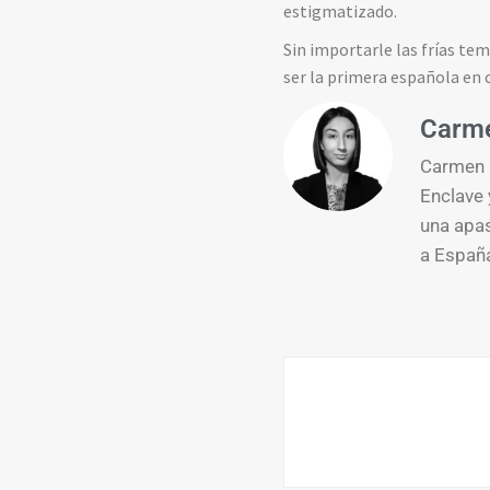
estigmatizado.
Sin importarle las frías te
ser la primera española en 
Carm
Carmen L
Enclave 
una apa
a España