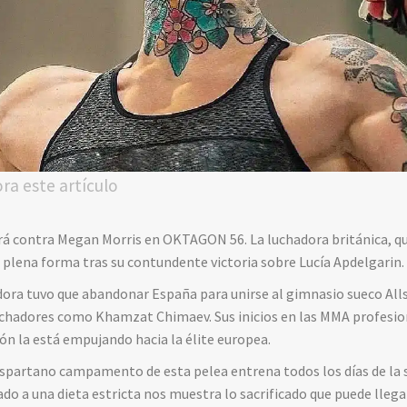
ora este artículo
eará contra Megan Morris en OKTAGON 56. La luchadora británica, q
 plena forma tras su contundente victoria sobre Lucía Apdelgarin.
dora tuvo que abandonar España para unirse al gimnasio sueco Alls
uchadores como Khamzat Chimaev. Sus inicios en las MMA profesio
ión la está empujando hacia la élite europea.
espartano campamento de esta pelea entrena todos los días de la
do a una dieta estricta nos muestra lo sacrificado que puede llega