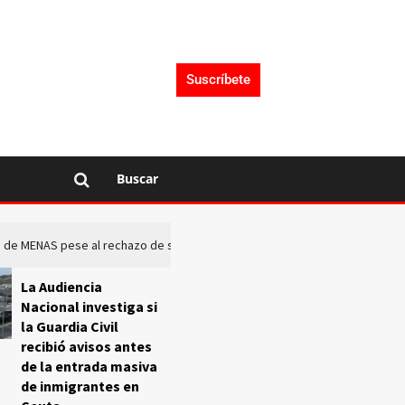
Suscríbete
Buscar
rto de MENAS pese al rechazo de sus comunidades
El Frente O
La Audiencia
Nacional investiga si
la Guardia Civil
recibió avisos antes
de la entrada masiva
de inmigrantes en