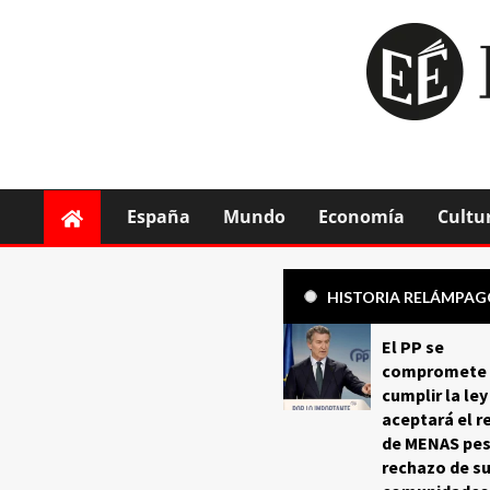
España
Mundo
Economía
Cultu
HISTORIA RELÁMPA
El PP se
compromete 
cumplir la ley
aceptará el r
de MENAS pes
rechazo de s