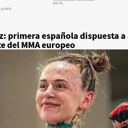
por el...
r podría
z: primera española dispuesta a 
ite del MMA europeo