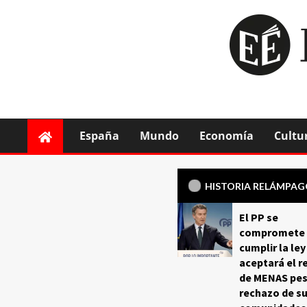
España
Mundo
Economía
Cultu
HISTORIA RELÁMPA
El PP se
compromete 
cumplir la ley
aceptará el r
de MENAS pes
rechazo de s