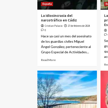
España
E
La idiosincrasia del
La
narcotráfico en Cádiz
pr
E
Cristian Palacio
27 de febrero de 2024
0
Hace ya casi un mes del asesinato
Se
de los guardias civiles Miguel
gr
Ángel González, perteneciente al
qu
Grupo Especial de Actividades...
ac
Read More
Re