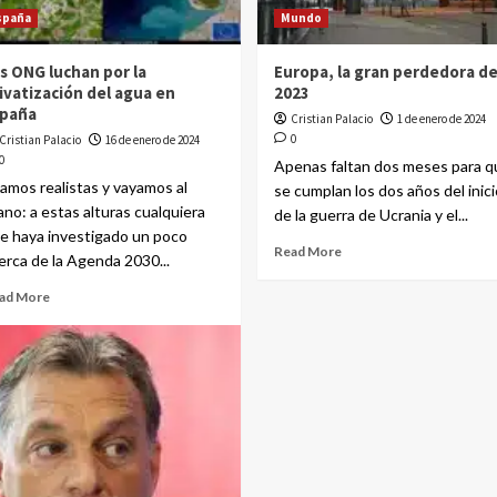
spaña
Mundo
s ONG luchan por la
Europa, la gran perdedora d
ivatización del agua en
2023
spaña
Cristian Palacio
1 de enero de 2024
0
Cristian Palacio
16 de enero de 2024
0
Apenas faltan dos meses para q
amos realistas y vayamos al
se cumplan los dos años del inici
ano: a estas alturas cualquiera
de la guerra de Ucrania y el...
e haya investigado un poco
Read More
erca de la Agenda 2030...
ad More