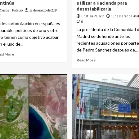
ntinúa
utilizar a Hacienda para
desestabilizarla
Cristian Palacio
18 de marzo de 2024
0
Cristian Palacio
13 de marzo de 2024
0
 descarbonización en España es
La presidenta de la Comunidad 
parable, políticos de uno y otro
Madrid se defiende ante las
do tienen como objetivo acabar
recientes acusaciones por parte
n el uso de...
de Pedro Sánchez después de...
ad More
Read More