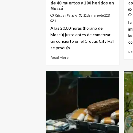
de 40 muertos y 100 heridos en
co
Moscú
Cristian Palacio
22 de marzo de 2024
1
La
A las 20.00 horas (horario de
im
Moscú) justo antes de comenzar
la
un concierto en el Crocus City Hall
co
se produjo...
Re
Read More