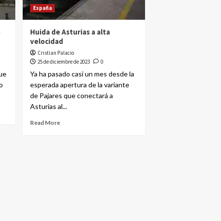
España
e
Huida de Asturias a alta
velocidad
Cristian Palacio
25 de diciembre de 2023
0
ue
Ya ha pasado casi un mes desde la
o
esperada apertura de la variante
de Pajares que conectará a
Asturias al...
Read More