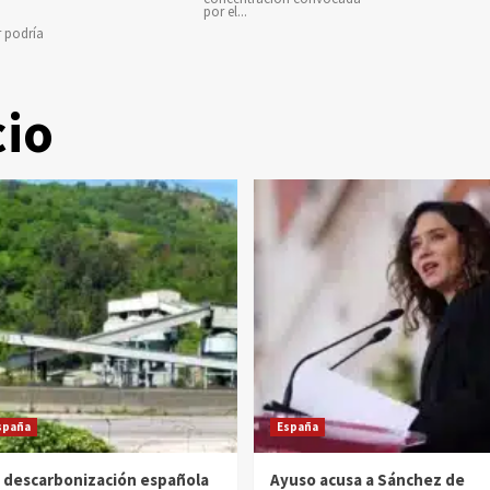
por el...
r podría
cio
spaña
España
 descarbonización española
Ayuso acusa a Sánchez de