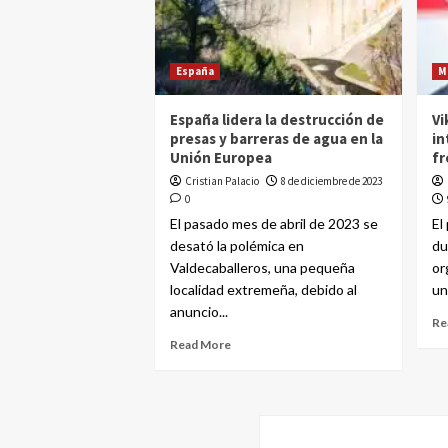
España
M
España lidera la destrucción de
Vi
presas y barreras de agua en la
in
Unión Europea
fr
Cristian Palacio
8 de diciembre de 2023
0
El pasado mes de abril de 2023 se
El
desató la polémica en
du
Valdecaballeros, una pequeña
or
localidad extremeña, debido al
un
anuncio...
Re
Read More