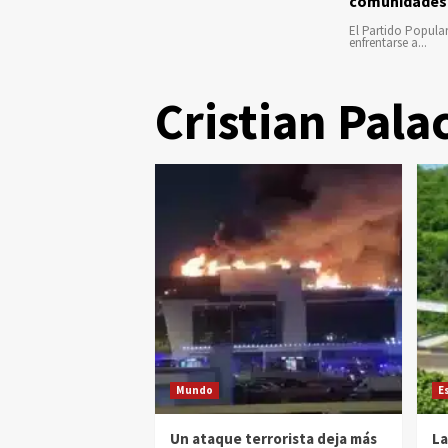
comunidades
El Partido Popula
enfrentarse a...
Cristian Pala
Mundo
E
Un ataque terrorista deja más
La