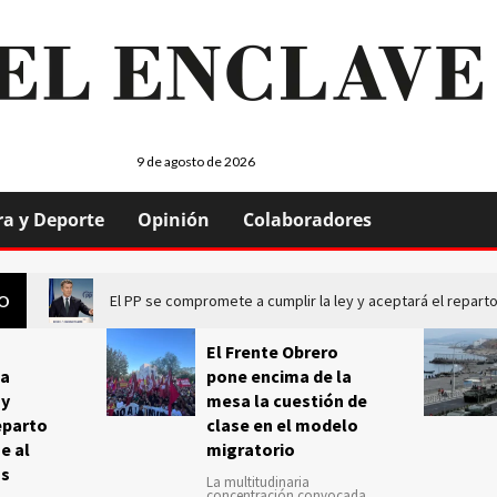
9 de agosto de 2026
ra y Deporte
Opinión
Colaboradores
El PP se compromete a cumplir la ley y aceptará el repa
GO
El Frente Obrero
a
pone encima de la
 y
mesa la cuestión de
eparto
clase en el modelo
e al
migratorio
us
La multitudinaria
concentración convocada