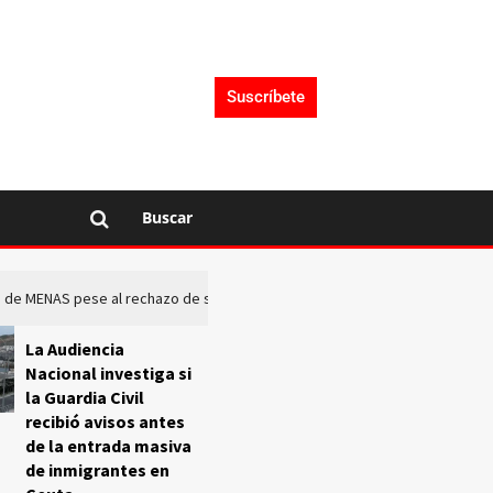
Suscríbete
Buscar
rto de MENAS pese al rechazo de sus comunidades
El Frente O
La Audiencia
Nacional investiga si
la Guardia Civil
recibió avisos antes
de la entrada masiva
de inmigrantes en