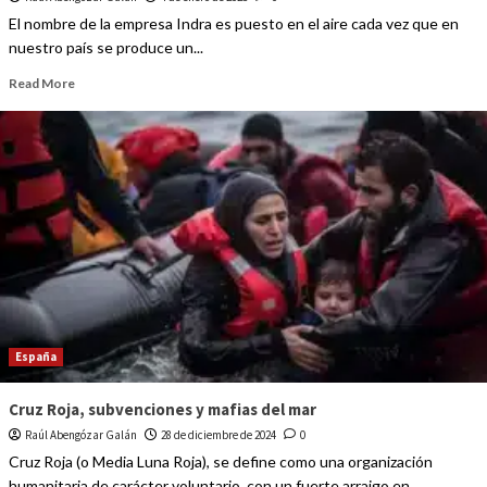
El nombre de la empresa Indra es puesto en el aire cada vez que en
nuestro país se produce un...
Read More
España
Cruz Roja, subvenciones y mafias del mar
Raúl Abengózar Galán
28 de diciembre de 2024
0
Cruz Roja (o Media Luna Roja), se define como una organización
humanitaria de carácter voluntario, con un fuerte arraigo en...