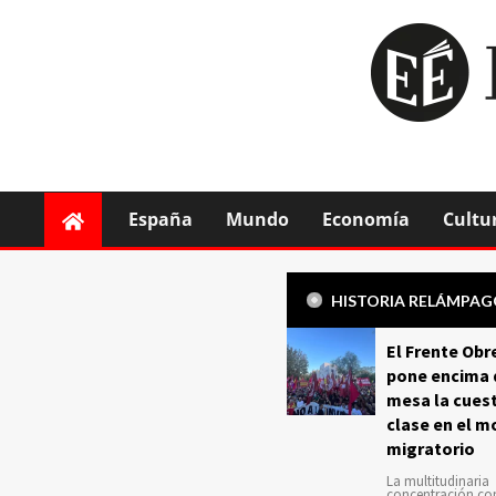
España
Mundo
Economía
Cultu
HISTORIA RELÁMPA
El Frente Obr
pone encima 
mesa la cuest
clase en el m
migratorio
La multitudinaria
concentración c