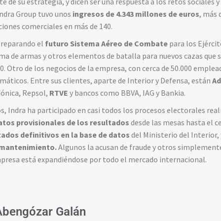
e de su estrategia, y dicen ser una respuesta a los retos sociales 
 Indra Group tuvo unos
ingresos de 4.343 millones de euros
, más 
aciones comerciales en más de 140.
preparando el
futuro Sistema Aéreo de Combate
para los Ejérci
tema de armas y otros elementos de batalla para nuevos cazas que 
0. Otro de los negocios de la empresa, con cerca de 50.000 emplea
rmáticos. Entre sus clientes, aparte de Interior y Defensa, están
Ad
ónica, Repsol,
RTVE
y bancos como BBVA, IAG y Bankia.
s, Indra ha participado en casi todos los procesos electorales rea
tos provisionales de los resultados
desde las mesas hasta el c
ados definitivos en la base de datos
del Ministerio del Interior,
u mantenimiento.
Algunos la acusan de fraude y otros simplemente
empresa está expandiéndose por todo el mercado internacional.
Abengózar Galán