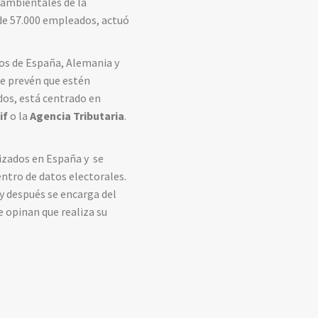
y ambientales de la
de 57.000 empleados, actuó
tos de España, Alemania y
se prevén que estén
dos, está centrado en
if
o la
Agencia Tributaria
.
lizados en España y se
entro de datos electorales.
 y después se encarga del
 opinan que realiza su