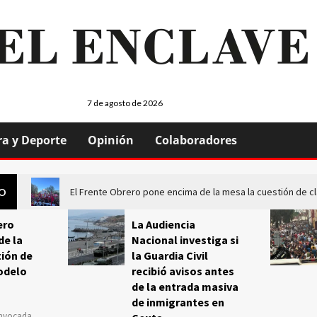
7 de agosto de 2026
ra y Deporte
Opinión
Colaboradores
El Frente Obrero pone encima de la mesa la cuestión de c
GO
ero
La Audiencia
de la
Nacional investiga si
ión de
la Guardia Civil
odelo
recibió avisos antes
de la entrada masiva
de inmigrantes en
onvocada