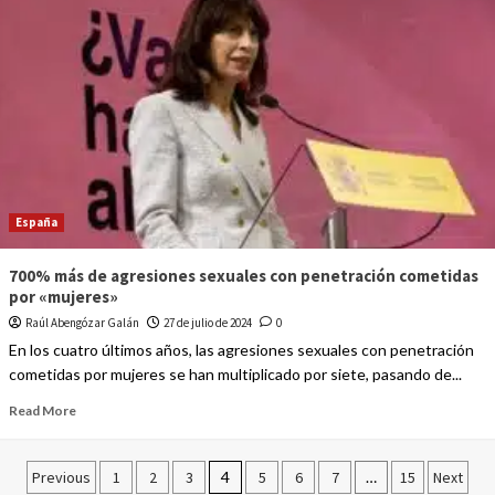
España
700% más de agresiones sexuales con penetración cometidas
por «mujeres»
Raúl Abengózar Galán
27 de julio de 2024
0
En los cuatro últimos años, las agresiones sexuales con penetración
cometidas por mujeres se han multiplicado por siete, pasando de...
Read More
Previous
1
2
3
4
5
6
7
…
15
Next