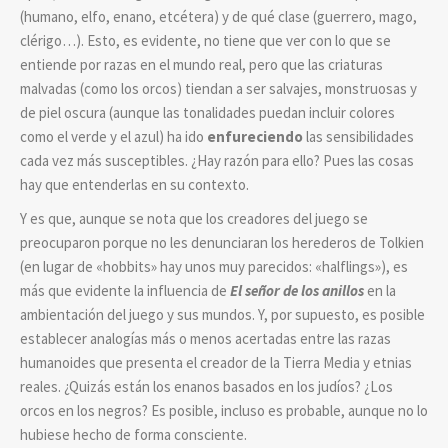
(humano, elfo, enano, etcétera) y de qué clase (guerrero, mago,
clérigo…). Esto, es evidente, no tiene que ver con lo que se
entiende por razas en el mundo real, pero que las criaturas
malvadas (como los orcos) tiendan a ser salvajes, monstruosas y
de piel oscura (aunque las tonalidades puedan incluir colores
como el verde y el azul) ha ido
enfureciendo
las sensibilidades
cada vez más susceptibles. ¿Hay razón para ello? Pues las cosas
hay que entenderlas en su contexto.
Y es que, aunque se nota que los creadores del juego se
preocuparon porque no les denunciaran los herederos de Tolkien
(en lugar de «hobbits» hay unos muy parecidos: «halflings»), es
más que evidente la influencia de
El señor de los anillos
en la
ambientación del juego y sus mundos. Y, por supuesto, es posible
establecer analogías más o menos acertadas entre las razas
humanoides que presenta el creador de la Tierra Media y etnias
reales. ¿Quizás están los enanos basados en los judíos? ¿Los
orcos en los negros? Es posible, incluso es probable, aunque no lo
hubiese hecho de forma consciente.