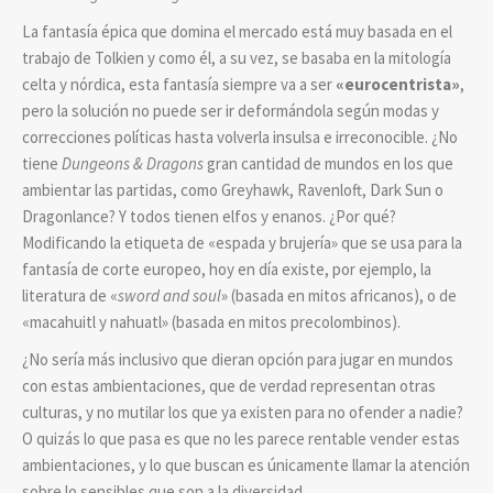
La fantasía épica que domina el mercado está muy basada en el
trabajo de Tolkien y como él, a su vez, se basaba en la mitología
celta y nórdica, esta fantasía siempre va a ser
«eurocentrista»
,
pero la solución no puede ser ir deformándola según modas y
correcciones políticas hasta volverla insulsa e irreconocible. ¿No
tiene
Dungeons & Dragons
gran cantidad de mundos en los que
ambientar las partidas, como Greyhawk, Ravenloft, Dark Sun o
Dragonlance? Y todos tienen elfos y enanos. ¿Por qué?
Modificando la etiqueta de «espada y brujería» que se usa para la
fantasía de corte europeo, hoy en día existe, por ejemplo, la
literatura de «
sword and soul
» (basada en mitos africanos), o de
«macahuitl y nahuatl» (basada en mitos precolombinos).
¿No sería más inclusivo que dieran opción para jugar en mundos
con estas ambientaciones, que de verdad representan otras
culturas, y no mutilar los que ya existen para no ofender a nadie?
O quizás lo que pasa es que no les parece rentable vender estas
ambientaciones, y lo que buscan es únicamente llamar la atención
sobre lo sensibles que son a la diversidad.