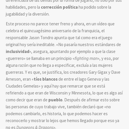
diferenciaba de las demás por la forma de jugarlo, no solo por sus
habilidades, pero la
corrección política
ha podido sobre la
jugabilidad y la diversión.
Este proceso no parece tener freno y ahora, en un vídeo que
celebra el quincuagésimo aniversario de la franquicia, el
responsable Jason Tondro apunta que tal como era el juego
original hoy sería ineditable. «No pasaría nuestros estándares de
inclusividad
», asegura, apuntando por ejemplo a que la clase
«guerrero» se llamaba en un principio «
fighting man
», y eso, por
alguna razón que no llega a especificar, excluía a las mujeres
guerreras. Y es que, se justifica, los creadores Gary Gigax y Dave
Arneson, eran «
tíos blancos
de entre el lago Geneva y las
Ciudades Gemelas» y aquí hay que remarcar que se está
refiriendo a que eran de Wisconsin y Minnesota, lo que es algo así
como decir que eran de
pueblo
. Después de afirmar esto sobre
las personas de cuyo trabajo vive, también declaró que «no
podemos cambiarlo, es historia, lo que podemos hacer es
reconocerlo y mostrar lo lejos que hemos llegado porque eso ya
no es
Dungeons & Dragons
».