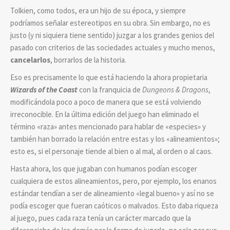
Tolkien, como todos, era un hijo de su época, y siempre
podríamos señalar estereotipos en su obra. Sin embargo, no es
justo (y ni siquiera tiene sentido) juzgar a los grandes genios del
pasado con criterios de las sociedades actuales y mucho menos,
cancelarlos
, borrarlos de la historia.
Eso es precisamente lo que está haciendo la ahora propietaria
Wizards of the Coast
con la franquicia de
Dungeons & Dragons
,
modificándola poco a poco de manera que se está volviendo
irreconocible. En la última edición del juego han eliminado el
término «raza» antes mencionado para hablar de «especies» y
también han borrado la relación entre estas y los «alineamientos»;
esto es, si el personaje tiende al bien o al mal, al orden o al caos.
Hasta ahora, los que jugaban con humanos podían escoger
cualquiera de estos alineamientos, pero, por ejemplo, los enanos
estándar tendían a ser de alineamiento «legal bueno» y así no se
podía escoger que fueran caóticos o malvados. Esto daba riqueza
al juego, pues cada raza tenía un carácter marcado que la