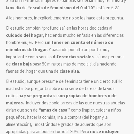
Solo un 11% de las mujeres españolas se declara muy feminista y
la media de
“escala de feminismo del 0 al 10”
está en 6,27.
A los hombres, inexplicablemente no se les hace esta pregunta.
El estudio también “profundiza” en las horas dedicadas al
cuidado del hogar
, haciendo mucho énfasis en las diferencias
hombre-mujer. Pero
sin tener en cuenta el número de
miembros del hogar
. Y pasando por alto un punto muy
importante como son las
diferencias sociales
así una persona
de
clase baja
pasa 50 minutos más de media al día haciendo
faenas del hogar que una de
clase alta
.
El estudio, aunque presume de feminista tiene un cierto tufillo
machista. Se pregunta sobre una serie de tareas de la vida
cotidiana y
se pregunta si son propias de hombres o de
mujeres.
Incluyéndose solo tareas de las que nuestras abuelas
dirían que son de
“amas de casa”
como limpiar, cuidar a niños
pequeños, hacer la comida, ir a la compra (del hogar y la
alimentación), mostrándose grados de acuerdo que son
apropiadas para ambos en torno al 80%. Pero
no se incluyen