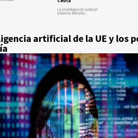
Ceuta
La investigación judicial
sobre la entrada...
ligencia artificial de la UE y los 
ía