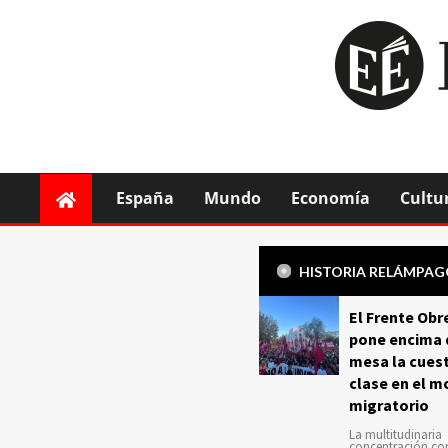
España
Mundo
Economía
Cultu
HISTORIA RELÁMPA
El Frente Obr
pone encima 
mesa la cuest
clase en el m
migratorio
La multitudinaria
concentración c