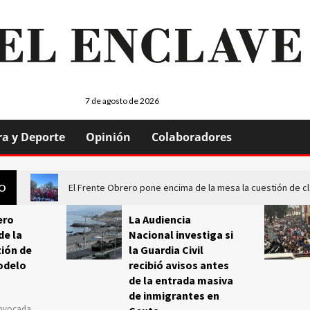
7 de agosto de 2026
ra y Deporte
Opinión
Colaboradores
El Frente Obrero pone encima de la mesa la cuestión de c
GO
ero
La Audiencia
de la
Nacional investiga si
ión de
la Guardia Civil
odelo
recibió avisos antes
de la entrada masiva
de inmigrantes en
onvocada