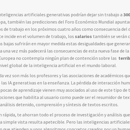
teligencias artificiales generativas podrían dejar sin trabajo a
300
opa, también las predicciones del Foro Económico Mundial apuntar
s de trabajo en los próximos cuatro años como consecuencia del d
e incide en el volumen de trabajo, los
salarios
también se verán c
s bajas sufrirán en mayor medida estas desigualdades que generar
a una vez más padecerá las consecuencias de esta nueva fase de la
 Europea no contempla ningún plan de contención sobre las
terri
nivel global de la inteligencia artificial en el mundo laboral.
 vez son más los profesores y las asociaciones de académicos que
de las IA generativas en la enseñanza. La pérdida de interacción h
pocas de aprendizaje vienen muy asociados al uso de este tipo de t
 opciones que habilita al usuario como puede ser el resumidor de te
análisis detenido, comprensión y síntesis de textos escritos.
 rápida, te ahorran todo el proceso de investigación y análisis qu
 simple vista resulta apetecible. Pero las inteligencias artificial
 que atienden a unos algoritmos concretos creados por un humano