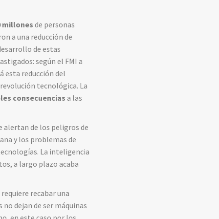
 millones
de personas
on a una reducción de
esarrollo de estas
astigados: según el FMI a
á esta reducción del
 revolución tecnológica. La
bles consecuencias
a las
 alertan de los peligros de
umana y los problemas de
ecnologías. La inteligencia
xtos, a largo plazo acaba
e requiere recabar una
es no dejan de ser máquinas
, en este caso por los