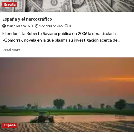
España
España y el narcotráfico
Marta Lozano Solís
9 de abril de 2025
0
El periodista Roberto Saviano publica en 2006 la obra titulada
«Gomorra», novela en la que plasma su investigación acerca de...
Read More
España