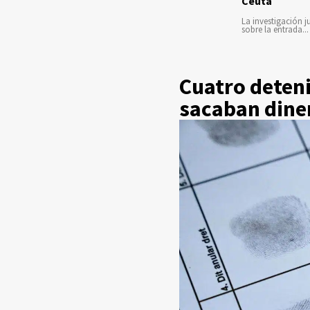
Ceuta
La investigación ju
sobre la entrada...
Cuatro deten
sacaban diner