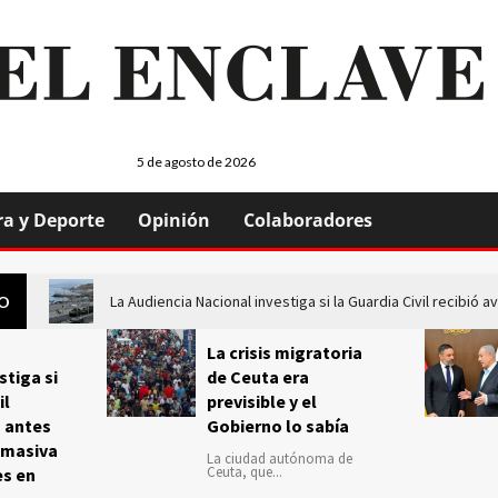
5 de agosto de 2026
ra y Deporte
Opinión
Colaboradores
La Audiencia Nacional investiga si la Guardia Civil recibió
GO
La crisis migratoria
stiga si
de Ceuta era
il
previsible y el
s antes
Gobierno lo sabía
 masiva
La ciudad autónoma de
Ceuta, que...
es en