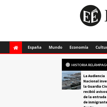
España
Mundo
Economía
Cultu
HISTORIA RELÁMPA
La Audiencia
Nacional inve
la Guardia Civ
recibió aviso
de la entrada
de inmigrant