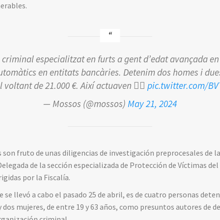
erables.
criminal especialitzat en furts a gent d’edat avançada e
utomàtics en entitats bancàries. Detenim dos homes i dues
l voltant de 21.000 €. Així actuaven 👇🏼
pic.twitter.com/B
— Mossos (@mossos)
May 21, 2024
 son fruto de unas diligencias de investigación preprocesales de la
Delegada de la sección especializada de Protección de Víctimas del 
igidas por la Fiscalía.
e se llevó a cabo el pasado 25 de abril, es de cuatro personas deten
 dos mujeres, de entre 19 y 63 años, como presuntos autores de de
rganización criminal.