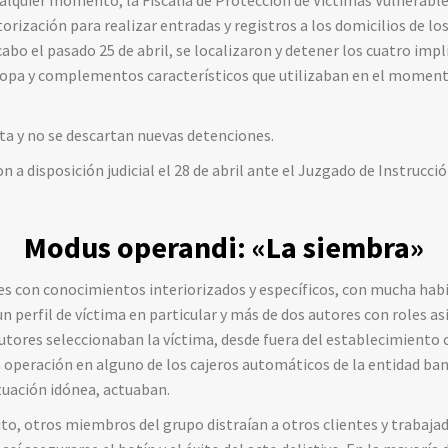
torización para realizar entradas y registros a los domicilios de lo
cabo el pasado 25 de abril, se localizaron y detener los cuatro imp
, ropa y complementos característicos que utilizaban en el momen
rta y no se descartan nuevas detenciones.
 a disposición judicial el 28 de abril ante el Juzgado de Instrucci
Modus operandi: «La siembra
»
es con conocimientos interiorizados y específicos, con mucha habil
n perfil de víctima en particular y más de dos autores con roles as
tores seleccionaban la víctima, desde fuera del establecimiento o e
a operación en alguno de los cajeros automáticos de la entidad ban
ituación idónea, actuaban.
ito, otros miembros del grupo distraían a otros clientes y trabaja