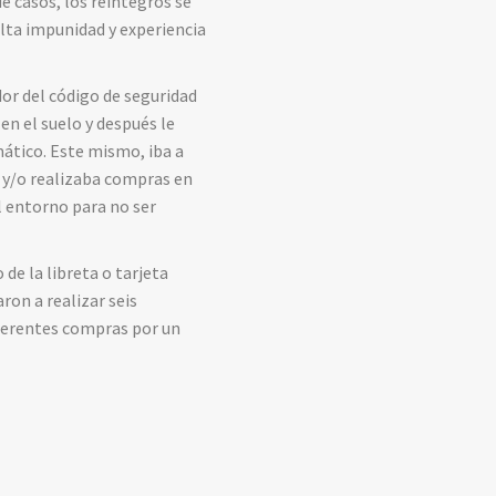
de casos, los reintegros se
alta impunidad y experiencia
or del código de seguridad
 en el suelo y después le
mático. Este mismo, iba a
da y/o realizaba compras en
l entorno para no ser
de la libreta o tarjeta
ron a realizar seis
diferentes compras por un