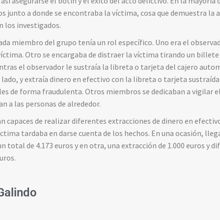
así asegurarse el botín y el éxito del acto delictivo. En la mayoría 
os junto a donde se encontraba la víctima, cosa que demuestra la 
n los investigados.
da miembro del grupo tenía un rol específico. Uno era el observad
 víctima. Otro se encargaba de distraer la víctima tirando un billete
tras el observador le sustraía la libreta o tarjeta del cajero auto
 lado, y extraía dinero en efectivo con la libreta o tarjeta sustraí
es de forma fraudulenta. Otros miembros se dedicaban a vigilar e
an a las personas de alrededor.
 capaces de realizar diferentes extracciones de dinero en efectivo 
víctima tardaba en darse cuenta de los hechos. En una ocasión, llega
n total de 4.173 euros y en otra, una extracción de 1.000 euros y 
uros.
 Galindo