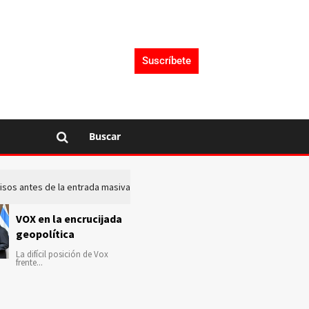
Suscríbete
Buscar
 avisos antes de la entrada masiva de inmigrantes en Ceuta
La c
VOX en la encrucijada
geopolítica
La difícil posición de Vox
frente...