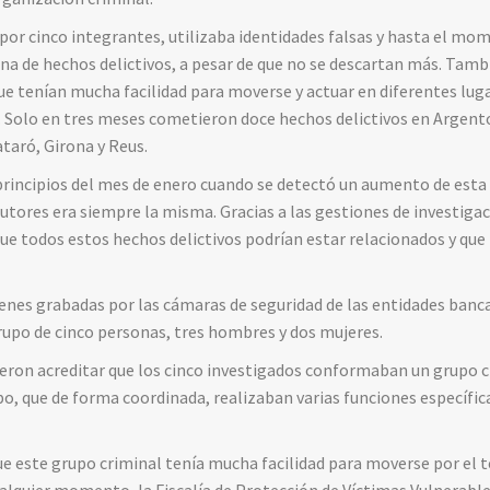
por cinco integrantes, utilizaba identidades falsas y hasta el mo
ena de hechos delictivos, a pesar de que no se descartan más. Ta
que tenían mucha facilidad para moverse y actuar en diferentes luga
 Solo en tres meses cometieron doce hechos delictivos en Argent
taró, Girona y Reus.
a principios del mes de enero cuando se detectó un aumento de esta
utores era siempre la misma. Gracias a las gestiones de investigaci
 todos estos hechos delictivos podrían estar relacionados y que 
enes grabadas por las cámaras de seguridad de las entidades banca
grupo de cinco personas, tres hombres y dos mujeres.
eron acreditar que los cinco investigados conformaban un grupo c
po, que de forma coordinada, realizaban varias funciones específica
ue este grupo criminal tenía mucha facilidad para moverse por el t
lquier momento, la Fiscalía de Protección de Víctimas Vulnerables