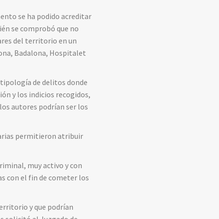
mento se ha podido acreditar
mbién se comprobó que no
res del territorio en un
ona, Badalona, Hospitalet
 tipología de delitos donde
ón y los indicios recogidos,
los autores podrían ser los
rias permitieron atribuir
riminal, muy activo y con
s con el fin de cometer los
erritorio y que podrían
 solicitó al Juzgado de