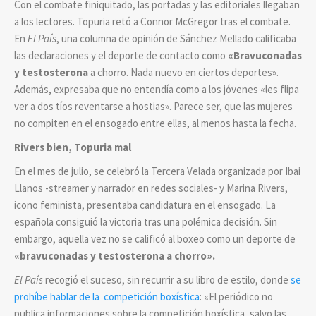
Con el combate finiquitado, las portadas y las editoriales llegaban
a los lectores. Topuria retó a Connor McGregor tras el combate.
En
El País
, una columna de opinión de Sánchez Mellado calificaba
las declaraciones y el deporte de contacto como
«
Bravuconadas
y testosterona
a chorro. Nada nuevo en ciertos deportes».
Además, expresaba que no entendía como a los jóvenes «les flipa
ver a dos tíos reventarse a hostias». Parece ser, que las mujeres
no compiten en el ensogado entre ellas, al menos hasta la fecha.
Rivers bien, Topuria mal
En el mes de julio, se celebró la Tercera Velada organizada por Ibai
Llanos -streamer y narrador en redes sociales- y Marina Rivers,
icono feminista, presentaba candidatura en el ensogado. La
española consiguió la victoria tras una polémica decisión. Sin
embargo, aquella vez no se calificó al boxeo como un deporte de
«bravuconadas y testosterona a chorro».
El País
recogió el suceso, sin recurrir a su libro de estilo, donde
se
prohíbe hablar de la competición boxística
: «El periódico no
publica informaciones sobre la competición boxística, salvo las