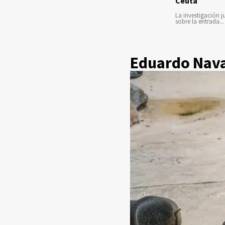
Ceuta
La investigación ju
sobre la entrada...
Eduardo Navar