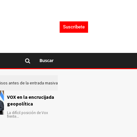
Suscríbete
Buscar
 avisos antes de la entrada masiva de inmigrantes en Ceuta
La c
VOX en la encrucijada
geopolítica
La difícil posición de Vox
frente...