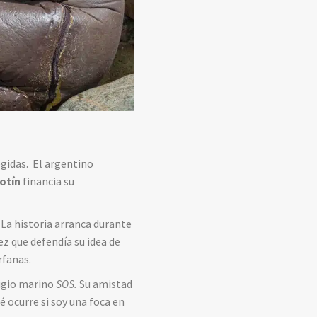
egidas. El argentino
otín
financia su
 La historia arranca durante
 vez que defendía su idea de
rfanas.
fugio marino
SOS.
Su amistad
é ocurre si soy una foca en