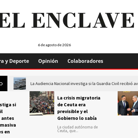
6 de agosto de 2026
ra y Deporte
Opinión
Colaboradores
La Audiencia Nacional investiga si la Guardia Civil recibió
GO
La crisis migratoria
stiga si
de Ceuta era
il
previsible y el
s antes
Gobierno lo sabía
 masiva
La ciudad autónoma de
Ceuta, que...
es en