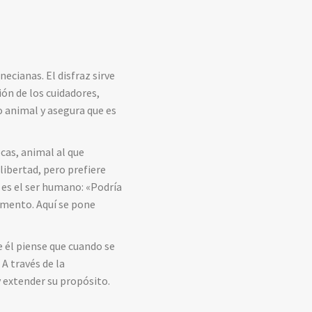
ecianas. El disfraz sirve
ión de los cuidadores,
 animal y asegura que es
cas, animal al que
 libertad, pero prefiere
 es el ser humano: «Podría
cemento. Aquí se pone
e él piense que cuando se
A través de la
y extender su propósito.