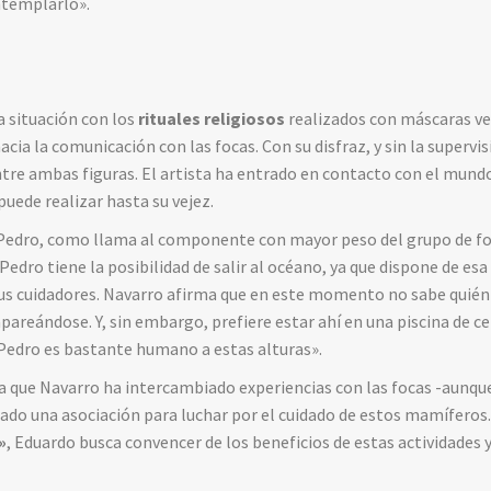
ntemplarlo».
 situación con los
rituales religiosos
realizados con máscaras ven
acia la comunicación con las focas. Con su disfraz, y sin la supervis
re ambas figuras. El artista ha entrado en contacto con el mundo
puede realizar hasta su vejez.
a Pedro, como llama al componente con mayor peso del grupo de fo
 Pedro tiene la posibilidad de salir al océano, ya que dispone de esa
sus cuidadores. Navarro afirma que en este momento no sabe quién
apareándose. Y, sin embargo, prefiere estar ahí en una piscina de 
 Pedro es bastante humano a estas alturas».
 la que Navarro ha intercambiado experiencias con las focas -aunqu
eado una asociación para luchar por el cuidado de estos mamíferos. 
»
, Eduardo busca convencer de los beneficios de estas actividades 