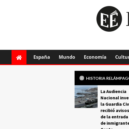
España
Mundo
Economía
Cultu
HISTORIA RELÁMPA
La Audiencia
Nacional inve
la Guardia Civ
recibió aviso
de la entrada
de inmigrant