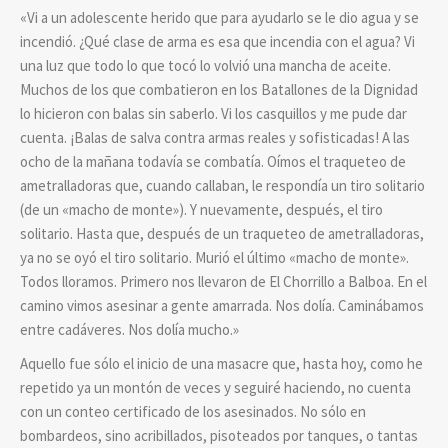
«Vi a un adolescente herido que para ayudarlo se le dio agua y se
incendió. ¿Qué clase de arma es esa que incendia con el agua? Vi
una luz que todo lo que tocó lo volvió una mancha de aceite.
Muchos de los que combatieron en los Batallones de la Dignidad
lo hicieron con balas sin saberlo. Vi los casquillos y me pude dar
cuenta. ¡Balas de salva contra armas reales y sofisticadas! A las
ocho de la mañana todavía se combatía. Oímos el traqueteo de
ametralladoras que, cuando callaban, le respondía un tiro solitario
(de un «macho de monte»). Y nuevamente, después, el tiro
solitario. Hasta que, después de un traqueteo de ametralladoras,
ya no se oyó el tiro solitario. Murió el último «macho de monte».
Todos lloramos. Primero nos llevaron de El Chorrillo a Balboa. En el
camino vimos asesinar a gente amarrada. Nos dolía. Caminábamos
entre cadáveres. Nos dolía mucho.»
Aquello fue sólo el inicio de una masacre que, hasta hoy, como he
repetido ya un montón de veces y seguiré haciendo, no cuenta
con un conteo certificado de los asesinados. No sólo en
bombardeos, sino acribillados, pisoteados por tanques, o tantas