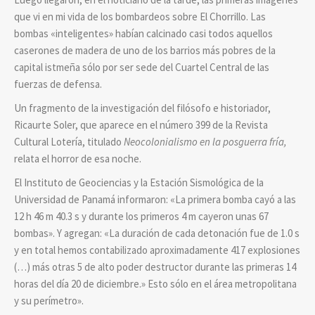
que vi en mi vida de los bombardeos sobre El Chorrillo. Las
bombas «inteligentes» habían calcinado casi todos aquellos
caserones de madera de uno de los barrios más pobres de la
capital istmeña sólo por ser sede del Cuartel Central de las
fuerzas de defensa.
Un fragmento de la investigación del filósofo e historiador,
Ricaurte Soler, que aparece en el número 399 de la Revista
Cultural Lotería, titulado
Neocolonialismo en la posguerra fría,
relata el horror de esa noche.
El Instituto de Geociencias y la Estación Sismológica de la
Universidad de Panamá informaron: «La primera bomba cayó a las
12 h 46 m 40.3 s y durante los primeros 4 m cayeron unas 67
bombas». Y agregan: «La duración de cada detonación fue de 1.0 s
y en total hemos contabilizado aproximadamente 417 explosiones
(…) más otras 5 de alto poder destructor durante las primeras 14
horas del día 20 de diciembre.» Esto sólo en el área metropolitana
y su perímetro».