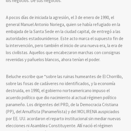
los negocios. De sus negocios.
A pocos días de iniciada la agresión, el 3 de enero de 1990, el
general Manuel Antonio Noriega, quien se había refugiado en la
embajada de la Santa Sede en la ciudad capital, de entregó a las
autoridades estadounidense. Este acto marca el supuesto fin de
la intervención, pero también el inicio de una nueva era, la era de
los civilistas. Aquellos que encabezaron marchas con consignas
revenidas y pañuelos blancos, ahora tenían el poder.
Beluche escribe que “sobre las ruinas humeantes de El Chorrillo,
sobre las fosas de cadáveres no identificados, y la economía
destruida, en 1990, el gobierno norteamericano impuso el
acuerdo político que dio nacimiento al actual régimen político
panameño. Los dirigentes del PRD, de la Democracia Cristiana
(PP), del Arnulfista (Panameñista) y del MOLIRENA auspiciados
por EE. UU. acordaron el reparto institucional sin mediar nuevas
elecciones ni Asamblea Constituyente. Allí nació el régimen