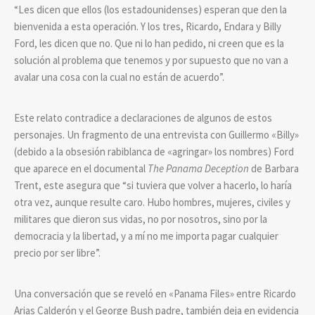
“Les dicen que ellos (los estadounidenses) esperan que den la
bienvenida a esta operación. Y los tres, Ricardo, Endara y Billy
Ford, les dicen que no. Que ni lo han pedido, ni creen que es la
solución al problema que tenemos y por supuesto que no van a
avalar una cosa con la cual no están de acuerdo”.
Este relato contradice a declaraciones de algunos de estos
personajes. Un fragmento de una entrevista con Guillermo «Billy»
(debido a la obsesión rabiblanca de «agringar» los nombres) Ford
que aparece en el documental
The Panama Deception
de Barbara
Trent, este asegura que “si tuviera que volver a hacerlo, lo haría
otra vez, aunque resulte caro. Hubo hombres, mujeres, civiles y
militares que dieron sus vidas, no por nosotros, sino por la
democracia y la libertad, y a mí no me importa pagar cualquier
precio por ser libre”.
Una conversación que se reveló en «Panama Files» entre Ricardo
Arias Calderón y el George Bush padre, también deja en evidencia