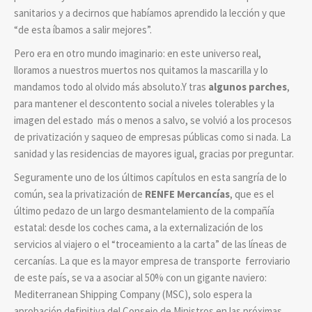
sanitarios y a decirnos que habíamos aprendido la lección y que
“de esta íbamos a salir mejores”.
Pero era en otro mundo imaginario: en este universo real,
lloramos a nuestros muertos nos quitamos la mascarilla y lo
mandamos todo al olvido más absoluto.Y tras
algunos parches
,
para mantener el descontento social a niveles tolerables y la
imagen del estado más o menos a salvo, se volvió a los procesos
de privatización y saqueo de empresas públicas como si nada. La
sanidad y las residencias de mayores igual, gracias por preguntar.
Seguramente uno de los últimos capítulos en esta sangría de lo
común, sea la privatización de
RENFE Mercancías
, que es el
último pedazo de un largo desmantelamiento de la compañía
estatal: desde los coches cama, a la externalización de los
servicios al viajero o el “troceamiento a la carta” de las líneas de
cercanías. La que es la mayor empresa de transporte ferroviario
de este país, se va a asociar al 50% con un gigante naviero:
Mediterranean Shipping Company (MSC), solo espera la
aprobación definitiva del Consejo de Ministros en las próximas