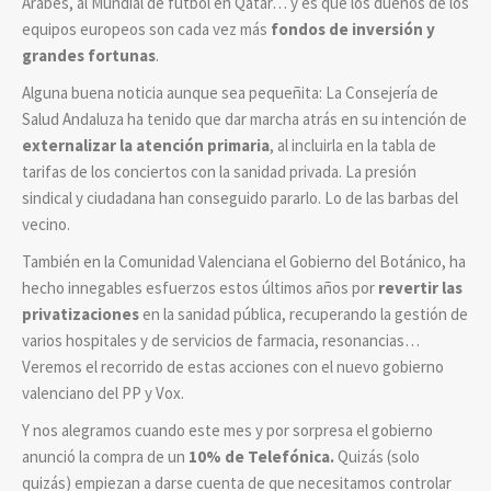
Árabes, al Mundial de fútbol en Qatar… y es que los dueños de los
equipos europeos son cada vez más
fondos de inversión y
grandes fortunas
.
Alguna buena noticia aunque sea pequeñita: La Consejería de
Salud Andaluza ha tenido que dar marcha atrás en su intención de
externalizar la atención primaria
, al incluirla en la tabla de
tarifas de los conciertos con la sanidad privada. La presión
sindical y ciudadana han conseguido pararlo. Lo de las barbas del
vecino.
También en la Comunidad Valenciana el Gobierno del Botánico, ha
hecho innegables esfuerzos estos últimos años por
revertir las
privatizaciones
en la sanidad pública, recuperando la gestión de
varios hospitales y de servicios de farmacia, resonancias…
Veremos el recorrido de estas acciones con el nuevo gobierno
valenciano del PP y Vox.
Y nos alegramos cuando este mes y por sorpresa el gobierno
anunció la compra de un
10% de Telefónica.
Quizás (solo
quizás) empiezan a darse cuenta de que necesitamos controlar