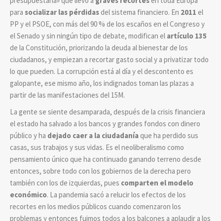
presupuestaria» que llevó a
graves recortes
en toda Europa
para
socializar las pérdidas
del sistema financiero. En
2011
el
PP y el PSOE, con más del 90 % de los escaños en el Congreso y
el Senado y sin ningún tipo de debate, modifican el
artículo 135
de la Constitución, priorizando la deuda al bienestar de los
ciudadanos, y empiezan a recortar gasto social y a privatizar todo
lo que pueden. La corrupción está al día y el descontento es
galopante, ese mismo año, los indignados toman las plazas a
partir de las manifestaciones del 15M.
La gente se siente desamparada, después de la crisis financiera
el estado ha salvado a los bancos y grandes fondos con dinero
público y ha
dejado caer a la ciudadanía
que ha perdido sus
casas, sus trabajos y sus vidas. Es el neoliberalismo como
pensamiento único que ha continuado ganando terreno desde
entonces, sobre todo con los gobiernos de la derecha pero
también con los de izquierdas, pues
comparten el modelo
económico
. La pandemia sacó a relucir los efectos de los
recortes en los medios públicos cuando comenzaron los
problemas y entonces fuimos todos a los balcones a aplaudir a los