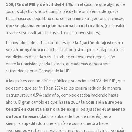
109,8% del PIB y déficit del 4,3%.
En el caso de que alguno de
los dos objetivos no se cumpla, se define una senda de ajuste
fiscal hacia ese equilibrio que se denomina «trayectoria técnica»,
que se plasma en un plan nacional a cuatro años
, (extensible
a siete si se realizan ciertas reformas o inversiones).
Lo novedoso de este acuerdo es que
la fijación de ajustes no
será homogénea
(como hasta ahora) sino que se adaptará a las
condiciones de cada país. Estableciéndose una negociación
entre la Comisión y cada Estado, que además deberá ser
refrendada por el Consejo de la UE.
A los países con un déficit público por encima del 3% del PIB, que
se estima que serán 10 en 2024 se les exigirá reducir de manera
estructural un 0.5% cada año, como se estaba haciendo hasta
ahora. El gran cambio es que
hasta
2027 la Comisión Europea
tendrá en cuenta a la hora de exigir los ajustes el aumento
de los intereses
(dado la subida de tipo de interés) pero
siempre supeditado a que el país se comprometa a hacer
inversiones y reformas. Esta reforma fue gracias a la intervención