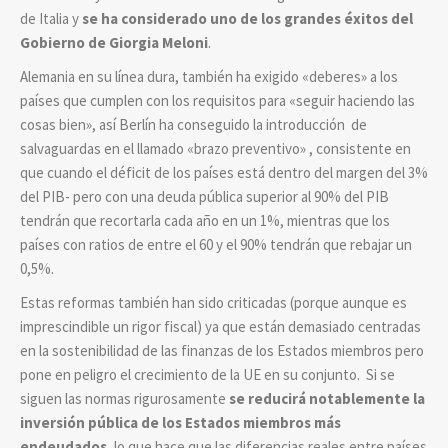
de Italia y
se ha considerado uno de los grandes éxitos del
Gobierno de Giorgia Meloni
.
Alemania en su línea dura, también ha exigido «deberes» a los
países que cumplen con los requisitos para «seguir haciendo las
cosas bien», así Berlín ha conseguido la introducción de
salvaguardas en el llamado «brazo preventivo» , consistente en
que cuando el déficit de los países está dentro del margen del 3%
del PIB- pero con una deuda pública superior al 90% del PIB
tendrán que recortarla cada año en un 1%, mientras que los
países con ratios de entre el 60 y el 90% tendrán que rebajar un
0,5%.
Estas reformas también han sido criticadas (porque aunque es
imprescindible un rigor fiscal) ya que están demasiado centradas
en la sostenibilidad de las finanzas de los Estados miembros pero
pone en peligro el crecimiento de la UE en su conjunto. Si se
siguen las normas rigurosamente
se reducirá notablemente la
inversión pública de los Estados miembros más
endeudados
, lo que hace que las diferencias reales entre países