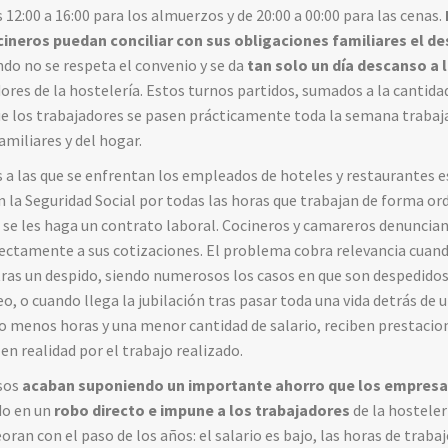
2:00 a 16:00 para los almuerzos y de 20:00 a 00:00 para las cenas.
ocineros puedan conciliar con sus obligaciones familiares el 
ndo no se respeta el convenio y se da
tan solo un día descanso a
es de la hostelería. Estos turnos partidos, sumados a la cantidad
e los trabajadores se pasen prácticamente toda la semana trabaja
amiliares y del hogar.
s a las que se enfrentan los empleados de hoteles y restaurantes 
n la Seguridad Social por todas las horas que trabajan de forma or
se les haga un contrato laboral. Cocineros y camareros denuncian
rectamente a sus cotizaciones. El problema cobra relevancia cuan
ras un despido, siendo numerosos los casos en que son despedidos
, o cuando llega la jubilación tras pasar toda una vida detrás de 
 menos horas y una menor cantidad de salario, reciben prestacion
en realidad por el trabajo realizado.
usos
acaban suponiendo un importante ahorro que los empresar
do en un
robo directo e impune a los trabajadores
de la hosteler
an con el paso de los años: el salario es bajo, las horas de trabaj