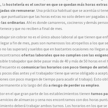
, la
hostelería es el sector en que se quedan más horas extras
ajadas sin remunerar
. Una práctica habitual que se acentúa si te
es que puntualizan que las horas extras no solo deben ser pagadas 
 las ordinarias
. Ahí es donde camareros, cocineros y demás pers
tenece y que no reciben a final de mes.
abajar sin cobrar no es el único abuso laboral al que tienen que en
 llegar a fin de mes, pues son numerosos los atropellos a los que 
 no las superan) y sueldos que en bastantes ocasiones no llegan a 
 encontramos
ofertas laborales que no cumplen con las exigen
sible trabajador que debe pasar más de 40 y más de 50 horas en el 
a frecuente es
comunicar los horarios con poco tiempo de antel
 pocos días antes y el trabajador tiene que verse obligado a acep
ones con poco margen de tiempo para acudir al trabajo). Esto obli
permanente a lo largo del día
a riesgo de perder su empleo
.
ctor en el que gran parte de los establecimientos tienen
turnos pa
 servicios de almuerzo y cena nos encontramos con dos horas puntas
cimiento deberá trabajar ambos turnos. Los horarios en los que se 