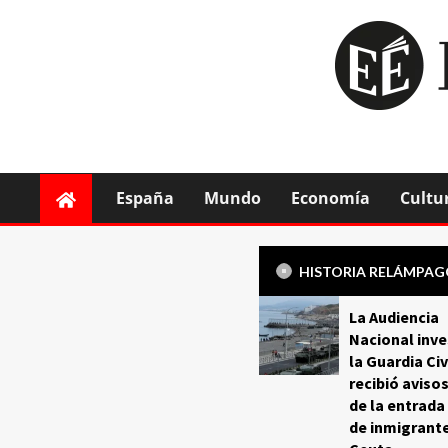
España
Mundo
Economía
Cultu
HISTORIA RELÁMPA
La Audiencia
Nacional inve
la Guardia Civ
recibió aviso
de la entrada
de inmigrant