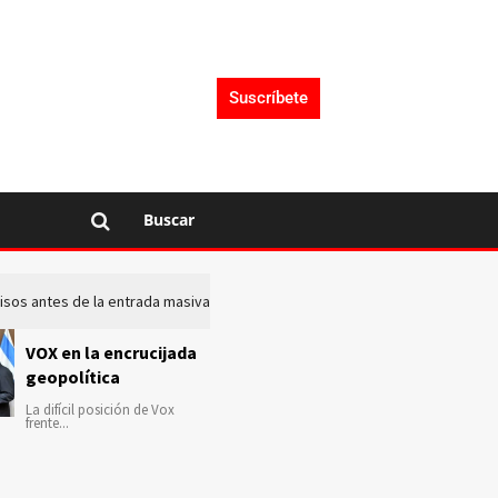
Suscríbete
Buscar
 avisos antes de la entrada masiva de inmigrantes en Ceuta
La c
VOX en la encrucijada
geopolítica
La difícil posición de Vox
frente...