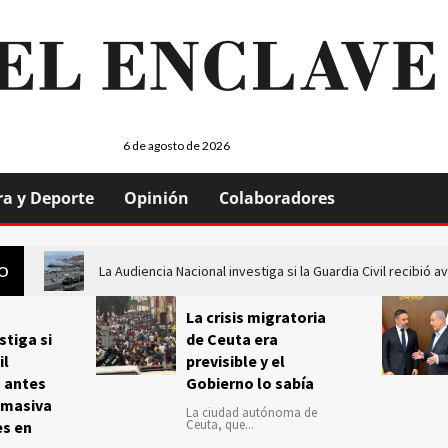
6 de agosto de 2026
ra y Deporte
Opinión
Colaboradores
La Audiencia Nacional investiga si la Guardia Civil recibió
GO
La crisis migratoria
stiga si
de Ceuta era
il
previsible y el
s antes
Gobierno lo sabía
 masiva
La ciudad autónoma de
Ceuta, que...
es en