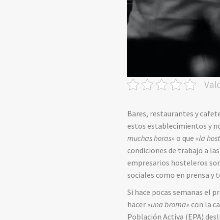
Val
Bares, restaurantes y cafe
estos establecimientos y n
muchas horas»
o que
«la hos
condiciones de trabajo a la
empresarios hosteleros son
sociales como en prensa y t
Si hace pocas semanas el pre
hacer «
una broma»
con la c
Población Activa (EPA) desl