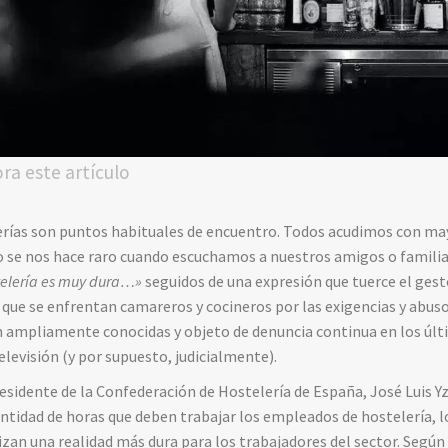
ora este artículo
terías son puntos habituales de encuentro. Todos acudimos con ma
o se nos hace raro cuando escuchamos a nuestros amigos o famil
telería es muy dura…»
seguidos de una expresión que tuerce el gesto
s que se enfrentan camareros y cocineros por las exigencias y abuso
 ampliamente conocidas y objeto de denuncia continua en los últ
elevisión (y por supuesto, judicialmente).
sidente de la Confederación de Hostelería de España, José Luis Yzu
antidad de horas que deben trabajar los empleados de hostelería, l
izan una realidad más dura para los trabajadores del sector. Según 