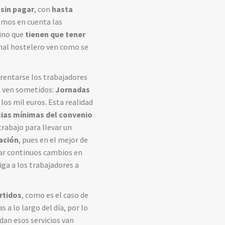
 sin pagar
, con
hasta
nemos en cuenta las
sino que
tienen que tener
onal hostelero ven como se
frentarse los trabajadores
se ven sometidos:
Jornadas
los mil euros. Esta realidad
cias mínimas del convenio
trabajo para llevar un
ación
, pues en el mejor de
tar continuos cambios en
ga a los trabajadores a
rtidos
, como es el caso de
 a lo largo del día, por lo
dan esos servicios van