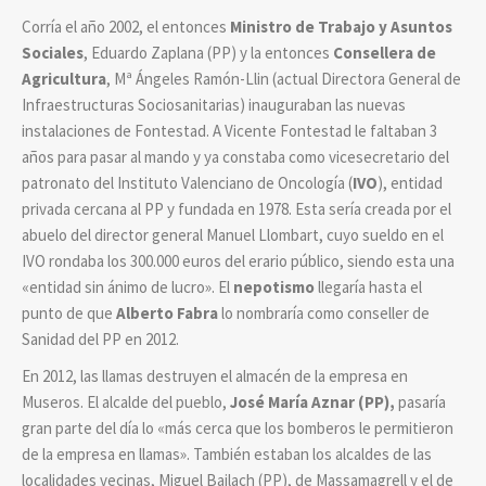
Corría el año 2002, el entonces
Ministro de Trabajo y Asuntos
Sociales
, Eduardo Zaplana (PP) y la entonces
Consellera de
Agricultura
, Mª Ángeles Ramón-Llin (actual Directora General de
Infraestructuras Sociosanitarias) inauguraban las nuevas
instalaciones de Fontestad. A Vicente Fontestad le faltaban 3
años para pasar al mando y ya constaba como vicesecretario del
patronato del Instituto Valenciano de Oncología (
IVO
), entidad
privada cercana al PP y fundada en 1978. Esta sería creada por el
abuelo del director general Manuel Llombart, cuyo sueldo en el
IVO rondaba los 300.000 euros del erario público, siendo esta una
«entidad sin ánimo de lucro». El
nepotismo
llegaría hasta el
punto de que
Alberto Fabra
lo nombraría como conseller de
Sanidad del PP en 2012.
En 2012, las llamas destruyen el almacén de la empresa en
Museros. El alcalde del pueblo,
José María Aznar (PP),
pasaría
gran parte del día lo «más cerca que los bomberos le permitieron
de la empresa en llamas». También estaban los alcaldes de las
localidades vecinas, Miguel Bailach (PP), de Massamagrell y el de