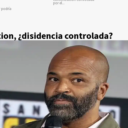
por el...
r podría
ion, ¿disidencia controlada?