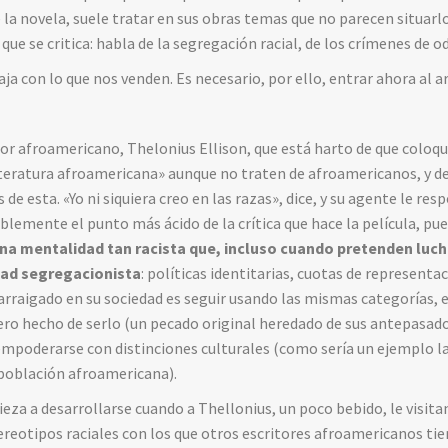
de la novela, suele tratar en sus obras temas que no parecen situa
que se critica: habla de la segregación racial, de los crímenes de 
ja con lo que nos venden. Es necesario, por ello, entrar ahora al a
tor afroamericano, Thelonius Ellison, que está harto de que coloque
iteratura afroamericana» aunque no traten de afroamericanos, y de
s de esta. «Yo ni siquiera creo en las razas», dice, y su agente le r
blemente el punto más ácido de la crítica que hace la película, pu
a mentalidad tan racista que, incluso cuando pretenden lucha
ad segregacionista
: políticas identitarias, cuotas de represen
arraigado en su sociedad es seguir usando las mismas categorías,
ero hecho de serlo (un pecado original heredado de sus antepasados
empoderarse con distinciones culturales (como sería un ejemplo l
 población afroamericana).
eza a desarrollarse cuando a Thellonius, un poco bebido, le visita
tereotipos raciales con los que otros escritores afroamericanos ti