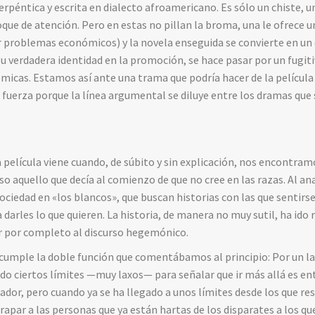
rpéntica y escrita en dialecto afroamericano. Es sólo un chiste, un
oque de atención. Pero en estas no pillan la broma, una le ofrece 
r problemas económicos) y la novela enseguida se convierte en un é
u verdadera identidad en la promoción, se hace pasar por un fugitivo
cómicas. Estamos así ante una trama que podría hacer de la películ
fuerza porque la línea argumental se diluye entre los dramas que 
 película viene cuando, de súbito y sin explicación, nos encontra
so aquello que decía al comienzo de que no cree en las razas. Al ana
ociedad en «los blancos», que buscan historias con las que sentirs
darles lo que quieren. La historia, de manera no muy sutil, ha ido
 por completo al discurso hegemónico.
 cumple la doble función que comentábamos al principio: Por un lado
ndo ciertos límites —muy laxos— para señalar que ir más allá es ent
or, pero cuando ya se ha llegado a unos límites desde los que resul
trapar a las personas que ya están hartas de los disparates a los q