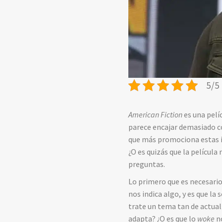
5/5 
American Fiction
es una pelíc
parece encajar demasiado c
que más promociona estas i
¿O es quizás que la películ
preguntas.
Lo primero que es necesari
nos indica algo, y es que l
trate un tema tan de actua
adapta? ¿O es que lo
woke
no