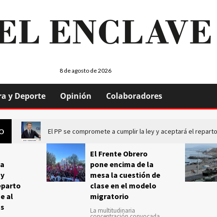
8 de agosto de 2026
ra y Deporte
Opinión
Colaboradores
El PP se compromete a cumplir la ley y aceptará el repa
GO
El Frente Obrero
a
pone encima de la
 y
mesa la cuestión de
eparto
clase en el modelo
e al
migratorio
us
La multitudinaria
concentración convocada