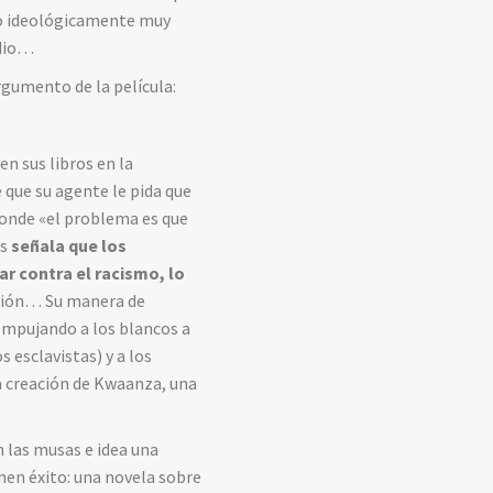
rlo ideológicamente muy
odio…
rgumento de la película:
n sus libros en la
 que su agente le pida que
esponde «el problema es que
es
señala que los
r contra el racismo, lo
tación… Su manera de
 empujando a los blancos a
 esclavistas) y a los
a creación de Kwaanza, una
n las musas e idea una
enen éxito: una novela sobre