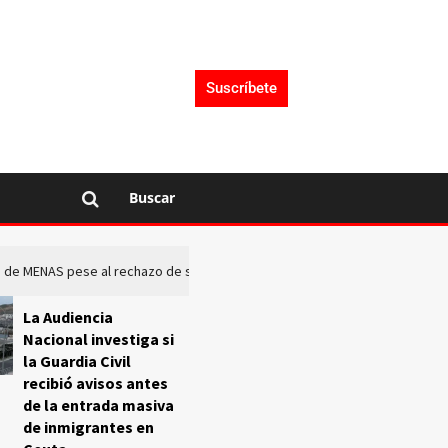
Suscríbete
Buscar
rto de MENAS pese al rechazo de sus comunidades
El Frente O
La Audiencia
Nacional investiga si
la Guardia Civil
recibió avisos antes
de la entrada masiva
de inmigrantes en