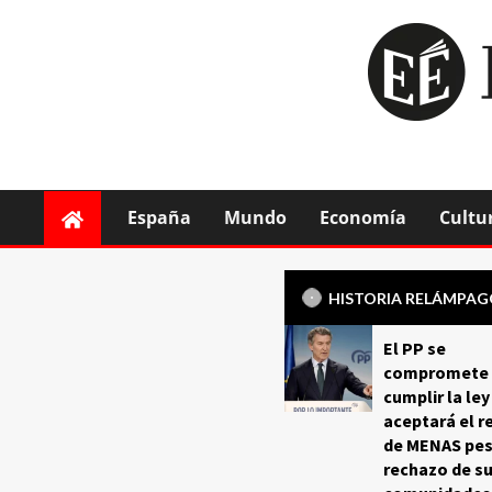
España
Mundo
Economía
Cultu
HISTORIA RELÁMPA
El PP se
compromete 
cumplir la ley
aceptará el r
de MENAS pes
rechazo de s