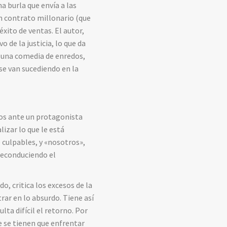
a burla que envía a las
un contrato millonario (que
xito de ventas. El autor,
 de la justicia, lo que da
a una comedia de enredos,
se van sucediendo en la
mos ante un protagonista
lizar lo que le está
e culpables, y «nosotros»,
 reconduciendo el
, critica los excesos de la
rar en lo absurdo. Tiene así
ta difícil el retorno. Por
ue se tienen que enfrentar