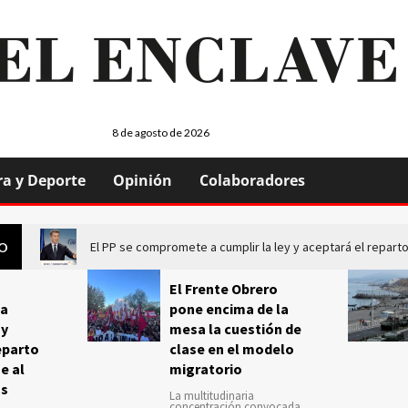
8 de agosto de 2026
ra y Deporte
Opinión
Colaboradores
El PP se compromete a cumplir la ley y aceptará el repa
GO
El Frente Obrero
a
pone encima de la
 y
mesa la cuestión de
eparto
clase en el modelo
e al
migratorio
us
La multitudinaria
concentración convocada