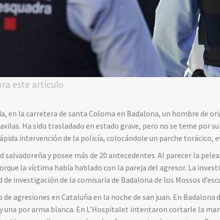
ora este artículo
da, en la carretera de santa Coloma en Badalona, un hombre de or
y axilas. Ha sido trasladado en estado grave, pero no se teme por s
a rápida intervención de la policía, colocándole un parche torácico, 
ad salvadoreña y posee más de 20 antecedentes. Al parecer la pele
orque la víctima había hablado con la pareja del agresor. La inves
d de investigación de la comisaría de Badalona de los Mossos d’esc
o de agresiones en Cataluña en la noche de san juan. En Badalona 
y una por arma blanca. En L’Hospitalet intentaron cortarle la man