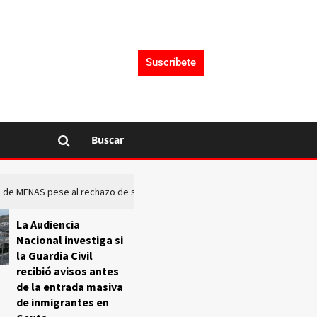
Suscríbete
Buscar
rto de MENAS pese al rechazo de sus comunidades
El Frente O
La Audiencia
Nacional investiga si
la Guardia Civil
recibió avisos antes
de la entrada masiva
de inmigrantes en