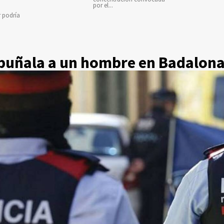
por el...
r podría
puñala a un hombre en Badalona