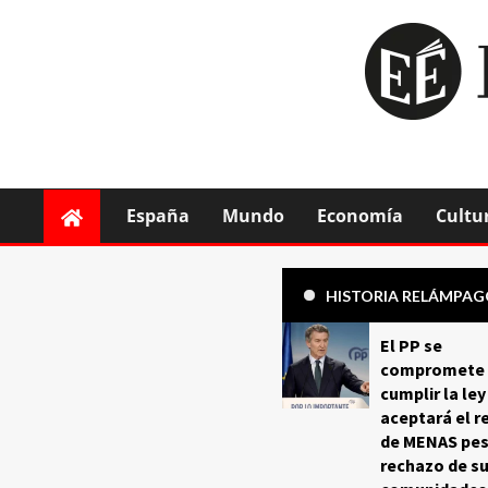
España
Mundo
Economía
Cultu
HISTORIA RELÁMPA
El PP se
compromete 
cumplir la ley
aceptará el r
de MENAS pes
rechazo de s