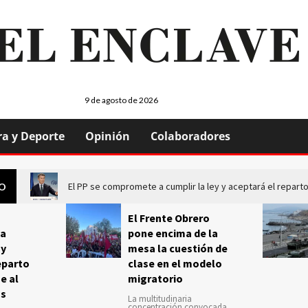
9 de agosto de 2026
ra y Deporte
Opinión
Colaboradores
El PP se compromete a cumplir la ley y aceptará el repa
GO
El Frente Obrero
a
pone encima de la
 y
mesa la cuestión de
eparto
clase en el modelo
e al
migratorio
us
La multitudinaria
concentración convocada