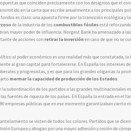
ropuestas que coinciden precisamente con los designios que el co
ansmitido en la carta que escribe anualmente a los principales polí
fondos es claro: una apuesta firme por la transición ecológica y l
rzoso
de la industria de los
combustibles fósiles
está reforzando
cobran mayor poder de influencia. Norgest Bank ha amenazado a la
tante de acciones con
retirar la inversión
en caso de que no se cu
lítico al poder económico es una realidad más que constatada, la l
nte al gran capital para fortalecerse. En España los intereses de
iberales y progresistas, y es que para los grandes oligarcas la pro
bjeto
mermar la capacidad de producción de los Estados
.
e la subordinación de los partidos a las grandes multinacionales e
 las fuentes de riqueza de los países. En España la entrada en el 
90 empresas públicas que en ese momento garantizaban cierto ni
ntelamiento se visten de todos los colores. Partidos que se dicen 
a Unión Europea y abogan por una mayor adhesión y cesión de comp