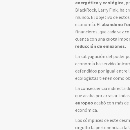
energética y ecológica
, p
BlackRock, Larry Fink, ha tr
mundo. El objetivo de estos 
economía. El
abandono fo
financieros, que cada vez 
cuenta con una cuota impor
reducción de emisiones.
La subyugación del poder po
economía ha servido únicame
defendidos por igual entre l
ecologistas tienen como o
La consecuencia indirecta d
que acaba por arrasar todas
europeo
acabó con más de 
económica.
Los cómplices de este desma
orgullo la pertenencia a l