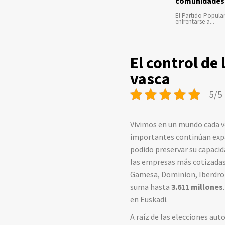
comunidades
El Partido Popula
enfrentarse a...
El control de
vasca
5/5 
Vivimos en un mundo cada ve
importantes continúan expa
podido preservar su capacid
las empresas más cotizada
Gamesa, Dominion, Iberdrol
suma hasta
3.611 millones
en Euskadi.
A raíz de las elecciones au