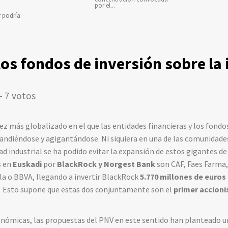
por el...
r podría
 los fondos de inversión sobre la
- 7 votos
z más globalizado en el que las entidades financieras y los fondo
ndiéndose y agigantándose. Ni siquiera en una de las comunidade
ad industrial se ha podido evitar la expansión de estos gigantes de
s en
Euskadi
por
BlackRock y Norgest Bank
son CAF, Faes Farma,
a o BBVA, llegando a invertir BlackRock
5.770 millones de euros
. Esto supone que estas dos conjuntamente son el
primer accioni
tonómicas, las propuestas del PNV en este sentido han planteado u