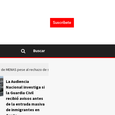
Suscríbete
Buscar
rto de MENAS pese al rechazo de sus comunidades
El Frente O
La Audiencia
Nacional investiga si
la Guardia Civil
recibió avisos antes
de la entrada masiva
de inmigrantes en