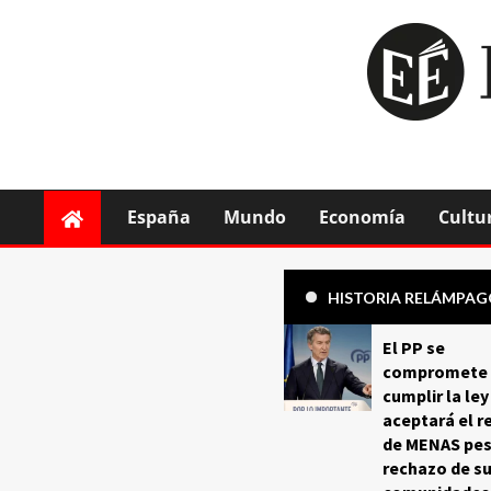
España
Mundo
Economía
Cultu
HISTORIA RELÁMPA
El PP se
compromete 
cumplir la ley
aceptará el r
de MENAS pes
rechazo de s