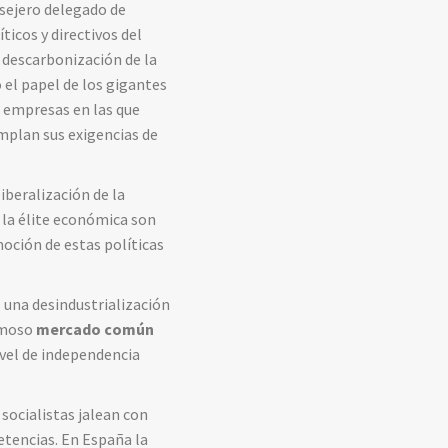
nsejero delegado de
ticos y directivos del
a descarbonización de la
 el papel de los gigantes
s empresas en las que
mplan sus exigencias de
iberalización de la
 la élite económica son
moción de estas políticas
s una desindustrialización
famoso
mercado común
vel de independencia
socialistas jalean con
etencias. En España la