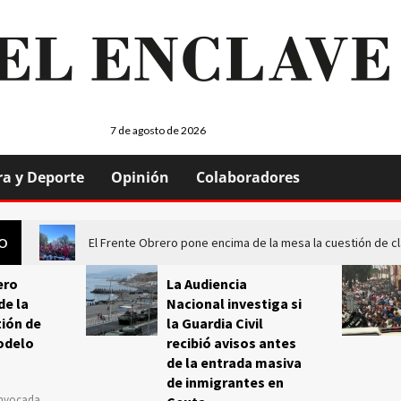
7 de agosto de 2026
ra y Deporte
Opinión
Colaboradores
El Frente Obrero pone encima de la mesa la cuestión de c
GO
ero
La Audiencia
de la
Nacional investiga si
ión de
la Guardia Civil
odelo
recibió avisos antes
de la entrada masiva
de inmigrantes en
onvocada