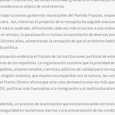
rocedencia es objeto de controversia.
o bajo sucesivos gobiernos municipales del Partido Popular, respon
Ardoz. Así, mientras el proyecto de la mezquita ha seguido avanzand
r metro cuadrado, dificultando cada vez más el acceso a una vivien
 el retraso, la paralización o incluso la cancelación de diversas p
 últimos años, alimentando la sensación de que el problema habit
a política.
situación evidencia el fracaso de las instituciones políticas de est
cas de los españoles. La organización sostiene que la prioridad de
quibles, empleo estable y servicios públicos de calidad para los e
 religión islámica, que resulta incompatible con la cultura, las co
 el Frente Obrero afirma que este caso demuestra una vez más que
OE, políticas más favorables a la inmigración y al multiculturalis
además, un proceso de islamización que está provocando retroceso
nseguridad en numerosos barrios y una precarización de las condic