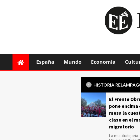
España
Mundo
Economía
Cultu
HISTORIA RELÁMPA
El Frente Obr
pone encima 
mesa la cuest
clase en el m
migratorio
La multitudinaria
concentración c