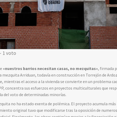
- 1 voto
je
«nuestros barrios necesitan casas, no mezquitas»
, firmada 
la mezquita Arriduan, todavía en construcción en Torrejón de Ardoz
e, mientras el acceso a la vivienda se convierte en un problema ca
PP, concentra sus esfuerzos en proyectos multiculturales que res
eda del voto de determinadas minorías.
zquita no ha estado exenta de polémica. El proyecto acumula más 
iento original tuvo que modificarse tras la oposición de numeros
judicial. Finalmente, las obras continúan gracias a la financiación