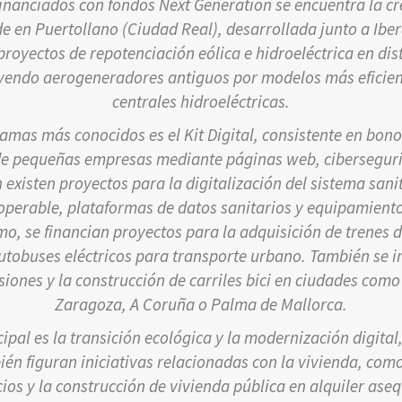
financiados con fondos Next Generation se encuentra la c
e en Puertollano (Ciudad Real), desarrollada junto a Iberd
royectos de repotenciación eólica e hidroeléctrica en di
yendo aerogeneradores antiguos por modelos más eficie
centrales hidroeléctricas.
amas más conocidos es el Kit Digital, consistente en bono
 de pequeñas empresas mediante páginas web, cibersegur
 existen proyectos para la digitalización del sistema sanit
eroperable, plataformas de datos sanitarios y equipamiento
o, se financian proyectos para la adquisición de trenes 
utobuses eléctricos para transporte urbano. También se i
iones y la construcción de carriles bici en ciudades com
Zaragoza, A Coruña o Palma de Mallorca.
ipal es la transición ecológica y la modernización digital
én figuran iniciativas relacionadas con la vivienda, como
cios y la construcción de vivienda pública en alquiler as