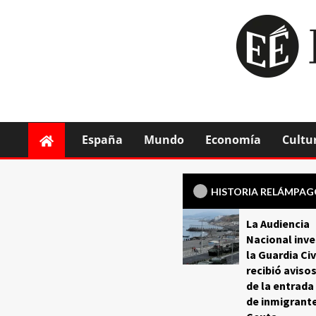
España
Mundo
Economía
Cultu
HISTORIA RELÁMPA
La Audiencia
Nacional inve
la Guardia Civ
recibió aviso
de la entrada
de inmigrant