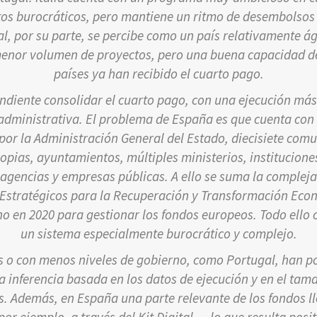
tos burocráticos, pero mantiene un ritmo de desembolso
, por su parte, se percibe como un país relativamente ág
menor volumen de proyectos, pero una buena capacidad d
países ya han recibido el cuarto pago.
ndiente consolidar el cuarto pago, con una ejecución más 
administrativa. El problema de España es que cuenta con
por la Administración General del Estado, diecisiete co
pias, ayuntamientos, múltiples ministerios, institucion
, agencias y empresas públicas. A ello se suma la complej
Estratégicos para la Recuperación y Transformación Econ
no en 2020 para gestionar los fondos europeos. Todo ello 
un sistema especialmente burocrático y complejo.
 o con menos niveles de gobierno, como Portugal, han po
na inferencia basada en los datos de ejecución y en el tam
es. Además, en España una parte relevante de los fondos l