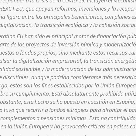
esponder a la crisis de la COVID-19. Incluyen el Mecani
 REACT-EU, que apoyan reformas, inversiones y la recuper
 figura entre los principales beneficiarios, con planes es
digitalización, la transición ecológica y la cohesión social
ration EU han sido el principal motor de financiación pú
parte de los proyectos de inversión pública y modernizació
estos o fondos propios, sino mediante estos recursos eu
ulsar la digitalización empresarial, la transición energéti
vilidad sostenible y la modernización de las administraci
te discutibles, aunque podrían considerarse más necesarios
go, estos son los fines establecidos por la Unión Europe
sobre su cumplimiento. Está absolutamente prohibido utili
 obstante, este hecho se ha puesto en cuestión en España
o tuvo que recurrir a fondos europeos para afrontar el p
y complementos a pensiones mínimas. Esto ha contribuido 
 en la Unión Europea y ha provocado críticas en países c