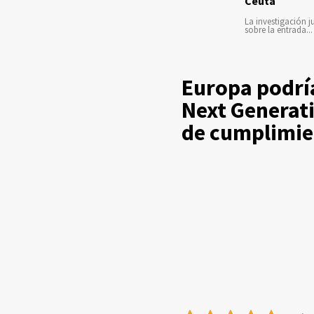
Ceuta
La investigación ju
sobre la entrada...
Europa podrí
Next Generati
de cumplimie