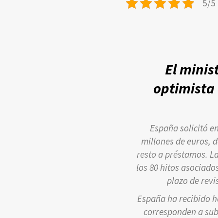
5/5 
El minis
optimista
España solicitó e
millones de euros, d
resto a préstamos. L
los 80 hitos asociado
plazo de revi
España ha recibido ha
corresponden a subv