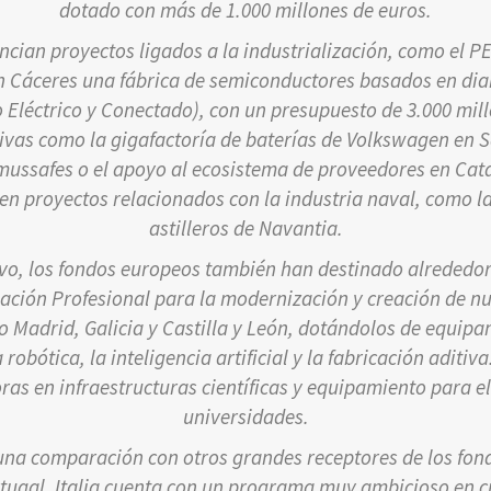
dotado con más de 1.000 millones de euros.
ancian proyectos ligados a la industrialización, como el 
n Cáceres una fábrica de semiconductores basados en diam
 Eléctrico y Conectado), con un presupuesto de 3.000 mill
tivas como la gigafactoría de baterías de Volkswagen en 
mussafes o el apoyo al ecosistema de proveedores en Cata
en proyectos relacionados con la industria naval, como la 
astilleros de Navantia.
vo, los fondos europeos también han destinado alrededor
ación Profesional para la modernización y creación de n
Madrid, Galicia y Castilla y León, dotándolos de equipa
robótica, la inteligencia artificial y la fabricación aditi
ras en infraestructuras científicas y equipamiento para el
universidades.
una comparación con otros grandes receptores de los fon
rtugal. Italia cuenta con un programa muy ambicioso en 