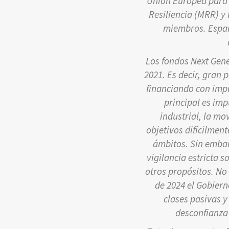
Unión Europea para r
Resiliencia (MRR) y
miembros. España
Los fondos Next Gene
2021. Es decir, gran 
financiando con impu
principal es imp
industrial, la mo
objetivos difícilmen
ámbitos. Sin embar
vigilancia estricta 
otros propósitos. No
de 2024 el Gobiern
clases pasivas 
desconfianza