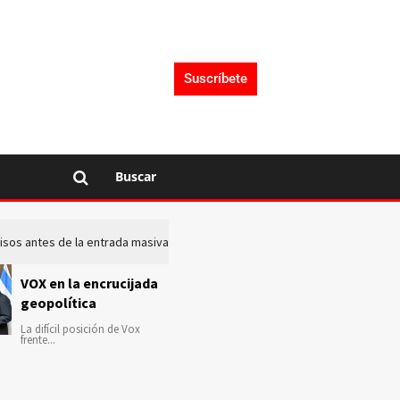
Suscríbete
Buscar
 avisos antes de la entrada masiva de inmigrantes en Ceuta
La c
VOX en la encrucijada
geopolítica
La difícil posición de Vox
frente...