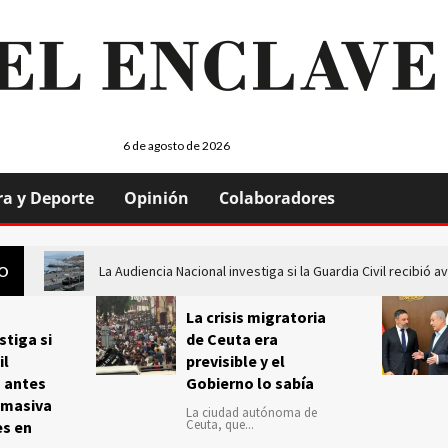
6 de agosto de 2026
ra y Deporte
Opinión
Colaboradores
La Audiencia Nacional investiga si la Guardia Civil recibió
GO
La crisis migratoria
stiga si
de Ceuta era
il
previsible y el
s antes
Gobierno lo sabía
 masiva
La ciudad autónoma de
Ceuta, que...
es en