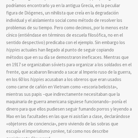
podríamos encontrarlo ya en la antigua Grecia, en la peculiar
figura de Diógenes, un nihilista que creía en la degradación
individual y el aislamiento social como método de resolver los
problemas de su tiempo. Pero como decimos, por lo menos este
cínico (entiéndase en términos de escuela filosófica, no en el
sentido despectivo) predicaba con el ejemplo. Sin embargo los
hippies
actuales han llegado al punto de seguir copiando
métodos que en su día se demostraron ineficaces. Mientras que
en 1917 se organizaban sóviets para organizar a los soldados en el
frente, que acabaron llevando a sacar al Imperio ruso de la guerra,
en los 60 los
hippies
acusaban a los obreros que eran usados
como carne de cañón en Vietnam como «escoria belicista»,
mientras sus papis –que indirectamente necesitaban que la
maquinaria de guerra americana siguiese funcionando– ponía el
dinero para que ellos pudiesen seguir fumando porros y leyendo a
Mao en las facultades en las que ni asistían a clase, declarándose
«objetores de conciencia», pero viviendo de las sobras que
escupía el imperialismo
yankee
, tal como nos describe