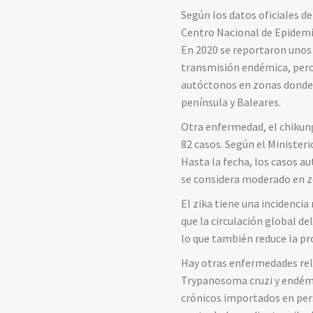
Según los datos oficiales d
Centro Nacional de Epidemio
En 2020 se reportaron unos 
transmisión endémica, pero 
autóctonos en zonas donde e
península y Baleares.
Otra enfermedad, el chikun
82 casos. Según el Minister
Hasta la fecha, los casos a
se considera moderado en zo
El zika tiene una incidenci
que la circulación global d
lo que también reduce la pr
Hay otras enfermedades rel
Trypanosoma cruzi y endémi
crónicos importados en per