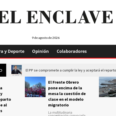
9 de agosto de 2026
ra y Deporte
Opinión
Colaboradores
El PP se compromete a cumplir la ley y aceptará el repa
GO
El Frente Obrero
a
pone encima de la
 y
mesa la cuestión de
eparto
clase en el modelo
e al
migratorio
us
La multitudinaria
concentración convocada