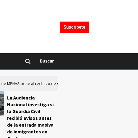
Suscríbete
Buscar
rto de MENAS pese al rechazo de sus comunidades
El Frente O
La Audiencia
Nacional investiga si
la Guardia Civil
recibió avisos antes
de la entrada masiva
de inmigrantes en