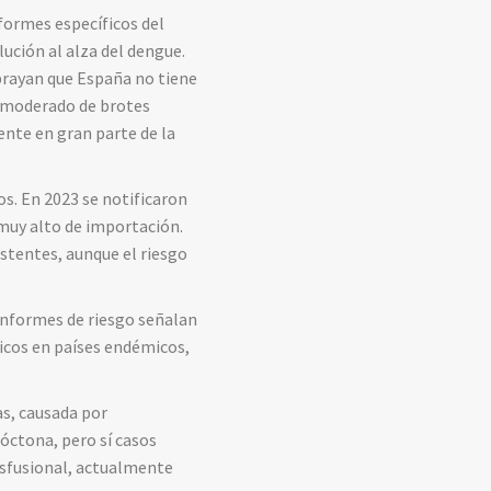
nformes específicos del
ución al alza del dengue.
ubrayan que España no tiene
o moderado de brotes
nte en gran parte de la
s. En 2023 se notificaron
 muy alto de importación.
stentes, aunque el riesgo
 informes de riesgo señalan
dicos en países endémicos,
s, causada por
óctona, pero sí casos
nsfusional, actualmente