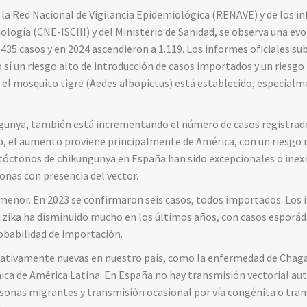
e la Red Nacional de Vigilancia Epidemiológica (RENAVE) y de los i
logía (CNE-ISCIII) y del Ministerio de Sanidad, se observa una evol
435 casos y en 2024 ascendieron a 1.119. Los informes oficiales s
sí un riesgo alto de introducción de casos importados y un riesg
l mosquito tigre (Aedes albopictus) está establecido, especialme
gunya, también está incrementando el número de casos registrado
io, el aumento proviene principalmente de América, con un riesgo
utóctonos de chikungunya en España han sido excepcionales o inexi
nas con presencia del vector.
a menor. En 2023 se confirmaron seis casos, todos importados. Los
el zika ha disminuido mucho en los últimos años, con casos esporá
obabilidad de importación.
ativamente nuevas en nuestro país, como la enfermedad de Chaga
ca de América Latina. En España no hay transmisión vectorial aut
sonas migrantes y transmisión ocasional por vía congénita o tra