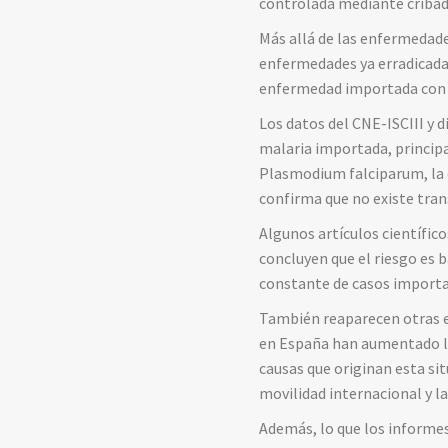
controlada mediante cribad
Más allá de las enfermedade
enfermedades ya erradicadas
enfermedad importada con m
Los datos del CNE-ISCIII y 
malaria importada, princip
Plasmodium falciparum, la 
confirma que no existe tra
Algunos artículos científic
concluyen que el riesgo es 
constante de casos import
También reaparecen otras en
en España han aumentado los
causas que originan esta sit
movilidad internacional y l
Además, lo que los informes