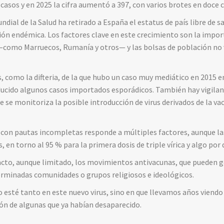
 casos y en 2025 la cifra aumentó a 397, con varios brotes en do
ndial de la Salud ha retirado a España el estatus de país libre de 
ión endémica. Los factores clave en este crecimiento son la impor
n —como Marruecos, Rumanía y otros— y las bolsas de población no
 como la difteria, de la que hubo un caso muy mediático en 2015 e
cido algunos casos importados esporádicos. También hay vigilanci
 se monitoriza la posible introducción de virus derivados de la va
 con pautas incompletas responde a múltiples factores, aunque la
, en torno al 95 % para la primera dosis de triple vírica y algo por
cto, aunque limitado, los movimientos antivacunas, que pueden 
erminadas comunidades o grupos religiosos e ideológicos.
o esté tanto en este nuevo virus, sino en que llevamos años viendo
ón de algunas que ya habían desaparecido.