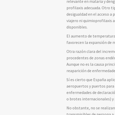
relevante en malaria y deng
profilaxis adecuada. Otro ti
desigualdad en el acceso a p
viajero ni quimioprofilaxis
disponibles.
El aumento de temperaturas,
favorecen la expansión de 
Otra razón clara del increm
procedentes de zonas endém
Aunque no es la causa princ
reaparición de enfermedade
Sí es cierto que España apl
aeropuertos y puertos para 
enfermedades de declaración
o brotes internacionales) y
No obstante, no se realiza
transmisibles de persona a 