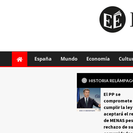
España
Mundo
Economía
Cultu
HISTORIA RELÁMPA
El PP se
compromete 
cumplir la ley
aceptará el r
de MENAS pes
rechazo de s