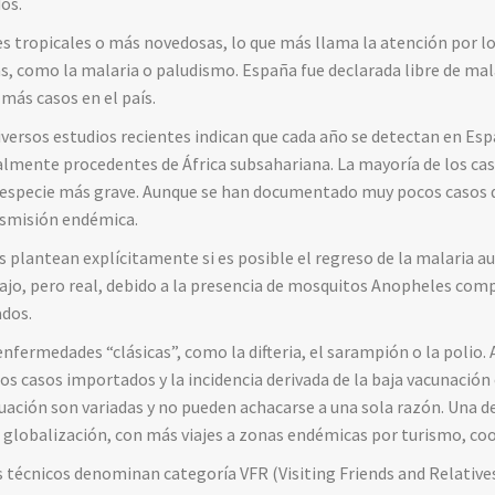
os.
s tropicales o más novedosas, lo que más llama la atención por lo
, como la malaria o paludismo. España fue declarada libre de mala
ás casos en el país.
diversos estudios recientes indican que cada año se detectan en Esp
almente procedentes de África subsahariana. La mayoría de los ca
especie más grave. Aunque se han documentado muy pocos casos de
nsmisión endémica.
os plantean explícitamente si es posible el regreso de la malaria 
bajo, pero real, debido a la presencia de mosquitos Anopheles comp
ados.
fermedades “clásicas”, como la difteria, el sarampión o la polio. 
 casos importados y la incidencia derivada de la baja vacunación 
uación son variadas y no pueden achacarse a una sola razón. Una de 
a globalización, con más viajes a zonas endémicas por turismo, coo
 técnicos denominan categoría VFR (Visiting Friends and Relative