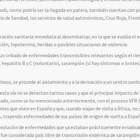
 país, como podría ser la llegada en patera, también cuentan con p
io de Sanidad, los servicios de salud autonómicos, Cruz Roja, Frontex
ración sanitaria inmediata al desembarcar, en la que se evalúa el 
ión, hipotermia, heridas o posibles situaciones de violencia.
un cribado de enfermedades transmisibles relevantes según el ries
, hepatitis B y C (voluntario), sarampión (si hay síntomas o brote
hoso, se procede al aislamiento y a la derivación a un centro sanita
esta vía no se detectan tantos casos y que el principal impacto de
ado, como se ha mencionado anteriormente, con el proceso VFR (V
antes que viven en España y que, cuando viajan de visita a África, n
, trayendo enfermedades de sus países de origen de vuelta a Espa
evolución de enfermedades que ya estaban prácticamente erradica
 fue considerada país libre de transmisión endémica de sarampión