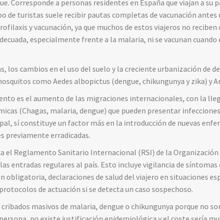
ue. Corresponde a personas residentes en España que viajan a su p
po de turistas suele recibir pautas completas de vacunación antes d
rofilaxis y vacunación, ya que muchos de estos viajeros no reciben
 adecuada, especialmente frente a la malaria, ni se vacunan cuando
 los cambios en el uso del suelo y la creciente urbanización de 
mosquitos como Aedes albopictus (dengue, chikungunya y zika) y A
ento es el aumento de las migraciones internacionales, con la lle
icas (Chagas, malaria, dengue) que pueden presentar infecciones 
ipal, sí constituye un factor más en la introducción de nuevas enf
s previamente erradicadas.
ica el Reglamento Sanitario Internacional (RSI) de la Organización
las entradas regulares al país. Esto incluye vigilancia de síntoma
 obligatoria, declaraciones de salud del viajero en situaciones e
 protocolos de actuación si se detecta un caso sospechoso.
n cribados masivos de malaria, dengue o chikungunya porque no s
persona, no existe justificación epidemiológica y el coste sería mu