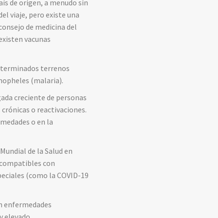
aís de origen, a menudo sin
el viaje, pero existe una
 consejo de medicina del
 existen vacunas
determinados terrenos
nopheles (malaria).
gada creciente de personas
crónicas o reactivaciones.
ermedades o en la
 Mundial de la Salud en
s compatibles con
speciales (como la COVID-19
on enfermedades
y elevado.