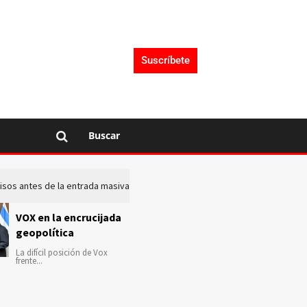
Suscríbete
Buscar
 avisos antes de la entrada masiva de inmigrantes en Ceuta
La c
VOX en la encrucijada
geopolítica
La difícil posición de Vox
frente...