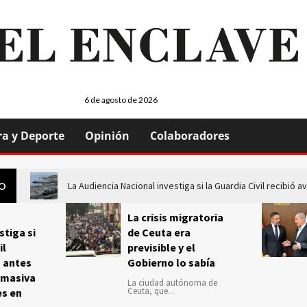
6 de agosto de 2026
ra y Deporte
Opinión
Colaboradores
La Audiencia Nacional investiga si la Guardia Civil recibió
GO
La crisis migratoria
stiga si
de Ceuta era
il
previsible y el
s antes
Gobierno lo sabía
 masiva
La ciudad autónoma de
Ceuta, que...
es en