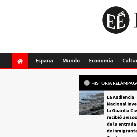
España
Mundo
Economía
Cultu
HISTORIA RELÁMPA
La Audiencia
Nacional inve
la Guardia Civ
recibió aviso
de la entrada
de inmigrant