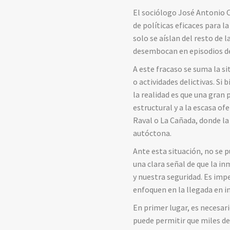
El sociólogo José Antonio O
de políticas eficaces para l
solo se aíslan del resto de
desembocan en episodios de
A este fracaso se suma la s
o actividades delictivas. S
la realidad es que una gran 
estructural y a la escasa 
Raval o La Cañada, donde l
autóctona.
Ante esta situación, no se p
una clara señal de que la in
y nuestra seguridad. Es imp
enfoquen en la llegada en i
En primer lugar, es necesar
puede permitir que miles de