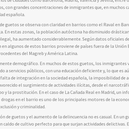
os de ciudades como Barcelona, Madrid, Valencia y Sevilla, entre o
, con grandes concentraciones de inmigrantes que, en muchos ca
ad española.
de guetos se observa con claridad en barrios como el Raval en Bar
ga. En estas zonas, la población autóctona ha disminuido drástica
ilegal, ha aumentado considerablemente. Según datos oficiales del 
 en algunos de estos barrios proviene de países fuera de la Unión
rocedentes del Magreb y América Latina.
nte demográfico. En muchos de estos guetos, los inmigrantes v
do a servicios públicos, con una educación deficiente y, lo que es a
 falta de integración en la sociedad española, la imposibilidad de 
vorecido el surgimiento de actividades ilícitas, desde el narcotráfi
bo y la prostitución. En el caso de La Cañada Real en Madrid, un inf
de drogas en el barrio es uno de los principales motores de la eco
exclusión y criminalidad.
ón de guetos y el aumento de la delincuencia no es casual. En un gue
 caldo de cultivo perfecto para que surjan actividades delictivas. E