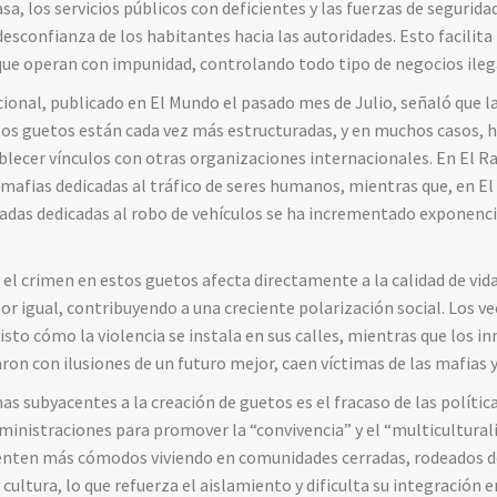
sa, los servicios públicos con deficientes y las fuerzas de segurida
 desconfianza de los habitantes hacia las autoridades. Esto facilita 
que operan con impunidad, controlando todo tipo de negocios ileg
cional, publicado en El Mundo el pasado mes de Julio, señaló que 
os guetos están cada vez más estructuradas, y en muchos casos, h
ablecer vínculos con otras organizaciones internacionales. En El Ra
 mafias dedicadas al tráfico de seres humanos, mientras que, en El
zadas dedicadas al robo de vehículos se ha incrementado exponenc
 el crimen en estos guetos afecta directamente a la calidad de vida
r igual, contribuyendo a una creciente polarización social. Los ve
visto cómo la violencia se instala en sus calles, mientras que los 
on con ilusiones de un futuro mejor, caen víctimas de las mafias y 
s subyacentes a la creación de guetos es el fracaso de las política
dministraciones para promover la “convivencia” y el “multiculturali
nten más cómodos viviendo en comunidades cerradas, rodeados de
cultura, lo que refuerza el aislamiento y dificulta su integración 