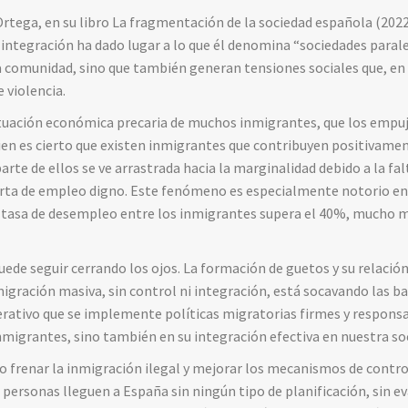
rtega, en su libro La fragmentación de la sociedad española (2022
a integración ha dado lugar a lo que él denomina “sociedades paral
 la comunidad, sino que también generan tensiones sociales que, e
 violencia.
ituación económica precaria de muchos inmigrantes, que los empuj
i bien es cierto que existen inmigrantes que contribuyen positivam
parte de ellos se ve arrastrada hacia la marginalidad debido a la fa
oferta de empleo digno. Este fenómeno es especialmente notorio e
a tasa de desempleo entre los inmigrantes supera el 40%, mucho m
uede seguir cerrando los ojos. La formación de guetos y su relació
migración masiva, sin control ni integración, está socavando las b
erativo que se implemente políticas migratorias firmes y responsa
nmigrantes, sino también en su integración efectiva en nuestra so
io frenar la inmigración ilegal y mejorar los mecanismos de control
 personas lleguen a España sin ningún tipo de planificación, sin e