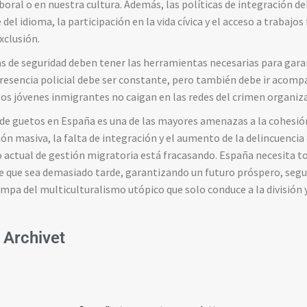
boral o en nuestra cultura. Además, las políticas de integración d
el idioma, la participación en la vida cívica y el acceso a trabajo
xclusión.
as de seguridad deben tener las herramientas necesarias para gara
resencia policial debe ser constante, pero también debe ir acompa
 los jóvenes inmigrantes no caigan en las redes del crimen organiz
de guetos en España es una de las mayores amenazas a la cohesión 
ón masiva, la falta de integración y el aumento de la delincuencia
o actual de gestión migratoria está fracasando. España necesita 
e que sea demasiado tarde, garantizando un futuro próspero, segu
ampa del multiculturalismo utópico que solo conduce a la división y
 Archivet