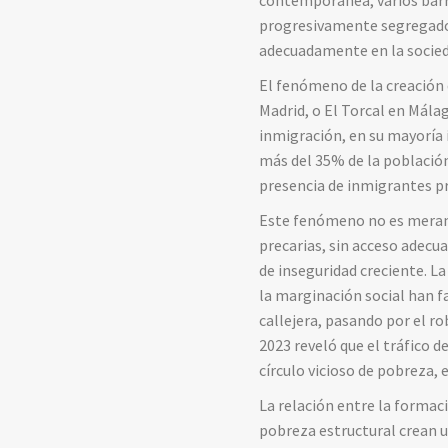
contemporánea, varios barri
progresivamente segregados
adecuadamente en la socied
El fenómeno de la creación 
Madrid, o El Torcal en Mála
inmigración, en su mayoría 
más del 35% de la población
presencia de inmigrantes p
Este fenómeno no es merame
precarias, sin acceso adecua
de inseguridad creciente. La
la marginación social han fa
callejera, pasando por el ro
2023 reveló que el tráfico 
círculo vicioso de pobreza, 
La relación entre la formaci
pobreza estructural crean un