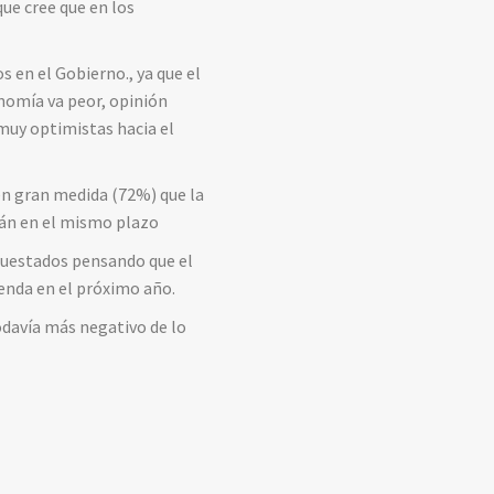
que cree que en los
s en el Gobierno., ya que el
nomía va peor, opinión
muy optimistas hacia el
en gran medida (72%) que la
rán en el mismo plazo
ncuestados pensando que el
ienda en el próximo año.
odavía más negativo de lo