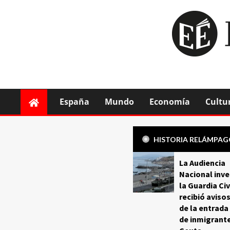
España
Mundo
Economía
Cultu
HISTORIA RELÁMPA
La Audiencia
Nacional inve
la Guardia Civ
recibió aviso
de la entrada
de inmigrant