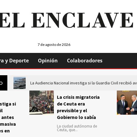
7 de agosto de 2026
ra y Deporte
Opinión
Colaboradores
La Audiencia Nacional investiga si la Guardia Civil recibió
GO
La crisis migratoria
stiga si
de Ceuta era
il
previsible y el
s antes
Gobierno lo sabía
 masiva
La ciudad autónoma de
Ceuta, que...
es en