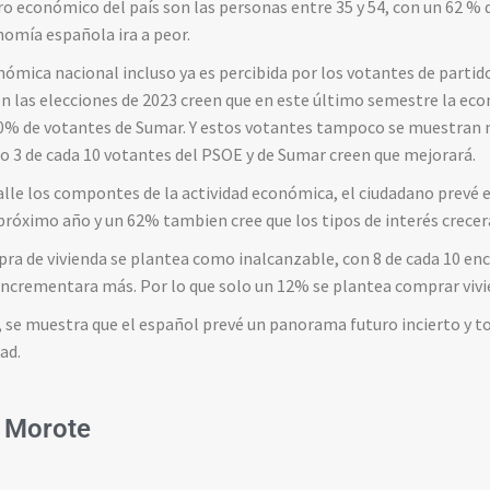
ro económico del país son las personas entre 35 y 54, con un 62 % 
omía española ira a peor.
ómica nacional incluso ya es percibida por los votantes de partido
 las elecciones de 2023 creen que en este último semestre la eco
0% de votantes de Sumar. Y estos votantes tampoco se muestran 
lo 3 de cada 10 votantes del PSOE y de Sumar creen que mejorará.
alle los compontes de la actividad económica, el ciudadano prevé 
 próximo año y un 62% tambien cree que los tipos de interés crece
pra de vivienda se plantea como inalcanzable, con 8 de cada 10 e
e incrementara más. Por lo que solo un 12% se plantea comprar viv
, se muestra que el español prevé un panorama futuro incierto y t
ad.
 Morote