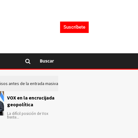
Suscríbete
Buscar
 avisos antes de la entrada masiva de inmigrantes en Ceuta
La c
VOX en la encrucijada
geopolítica
La difícil posición de Vox
frente...