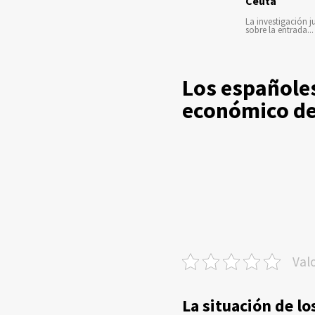
Ceuta
La investigación ju
sobre la entrada...
Los españoles
económico d
Val
La situación de l