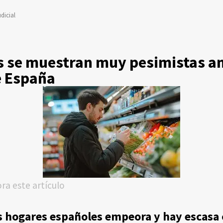
dicial
 se muestran muy pesimistas an
e España
ora este artículo
os hogares españoles empeora y hay escasa 