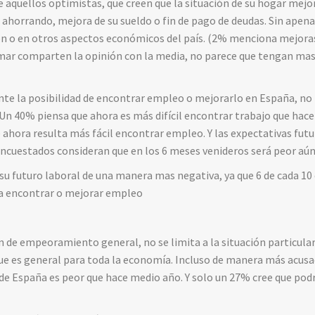
 aquellos optimistas, que creen que la situación de su hogar mejor
o ahorrando, mejora de su sueldo o fin de pago de deudas. Sin apen
ón o en otros aspectos económicos del país. (2% menciona mejoras
mar comparten la opinión con la media, no parece que tengan mas 
e la posibilidad de encontrar empleo o mejorarlo en España, no 
Un 40% piensa que ahora es más difícil encontrar trabajo que hac
 ahora resulta más fácil encontrar empleo. Y las expectativas fut
encuestados consideran que en los 6 meses venideros será peor aún
 su futuro laboral de una manera mas negativa, ya que 6 de cada 10 
a encontrar o mejorar empleo
n de empeoramiento general, no se limita a la situación particular
que es general para toda la economía. Incluso de manera más acusa
de España es peor que hace medio año. Y solo un 27% cree que pod