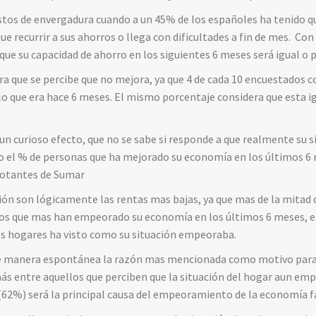
gastos de envergadura cuando a un 45% de los españoles ha tenido 
ue recurrir a sus ahorros o llega con dificultades a fin de mes. Co
que su capacidad de ahorro en los siguientes 6 meses será igual o p
 que se percibe que no mejora, ya que 4 de cada 10 encuestados co
lo que era hace 6 meses. El mismo porcentaje considera que esta ig
.
un curioso efecto, que no se sabe si responde a que realmente su s
ro el % de personas que ha mejorado su economía en los últimos 6 
 votantes de Sumar
ión son lógicamente las rentas mas bajas, ya que mas de la mitad 
los que mas han empeorado su economía en los últimos 6 meses, en
os hogares ha visto como su situación empeoraba.
de manera espontánea la razón mas mencionada como motivo para 
ás entre aquellos que perciben que la situación del hogar aun emp
 (62%) será la principal causa del empeoramiento de la economía f