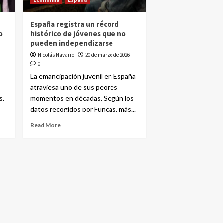
Economía
España
España registra un récord
o
histórico de jóvenes que no
pueden independizarse
Nicolás Navarro
20 de marzo de 2026
0
La emancipación juvenil en España
atraviesa uno de sus peores
s.
momentos en décadas. Según los
datos recogidos por Funcas, más...
Read More