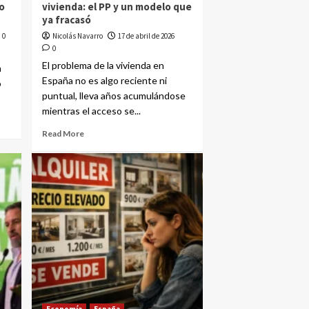
o
vivienda: el PP y un modelo que
ya fracasó
0
Nicolás Navarro
17 de abril de 2026
0
El problema de la vivienda en
a
España no es algo reciente ni
o
puntual, lleva años acumulándose
mientras el acceso se...
Read More