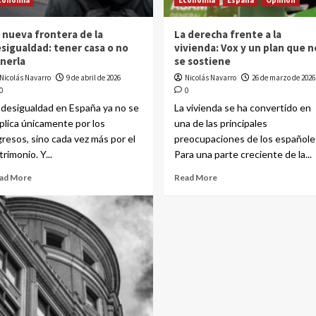
conomía
Economía
España
Opinión
 nueva frontera de la
La derecha frente a la
sigualdad: tener casa o no
vivienda: Vox y un plan que n
nerla
se sostiene
Nicolás Navarro
9 de abril de 2026
Nicolás Navarro
26 de marzo de 2026
0
0
 desigualdad en España ya no se
La vivienda se ha convertido en
plica únicamente por los
una de las principales
gresos, sino cada vez más por el
preocupaciones de los españole
trimonio. Y...
Para una parte creciente de la...
ad More
Read More