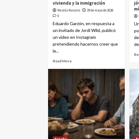
vivienda y la inmigración
jó
mí
Nicolás Navarro
29 de mayo de 2026
0
Eduardo Garzón, en respuesta a
Un
un invitado de Jordi Wild, publicó
po
un vídeo en Instagram
de
pretendiendo hacernos creer que
de
la...
Re
Read More