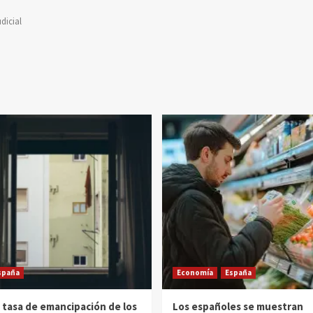
dicial
spaña
Economía
España
 tasa de emancipación de los
Los españoles se muestran