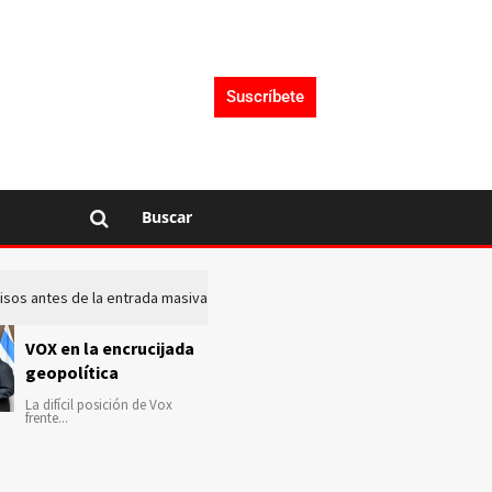
Suscríbete
Buscar
 avisos antes de la entrada masiva de inmigrantes en Ceuta
La c
VOX en la encrucijada
geopolítica
La difícil posición de Vox
frente...