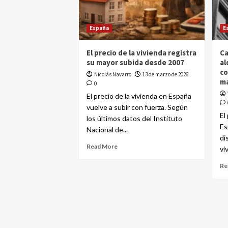
España
E
El precio de la vivienda registra
Ca
su mayor subida desde 2007
al
co
Nicolás Navarro
13 de marzo de 2026
ma
0
El precio de la vivienda en España
vuelve a subir con fuerza. Según
El
los últimos datos del Instituto
Es
Nacional de...
di
Read More
vi
Re