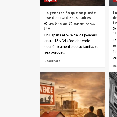
España
E
La generación que no puede
La
irse de casa de sus padres
de
te
Nicolás Navarro
10 de abril de 2026
0
En España el 67% de los jóvenes
La
entre 18 y 34 años depende
ex
económicamente de su familia, ya
in
sea porque...
pa
Read More
Re