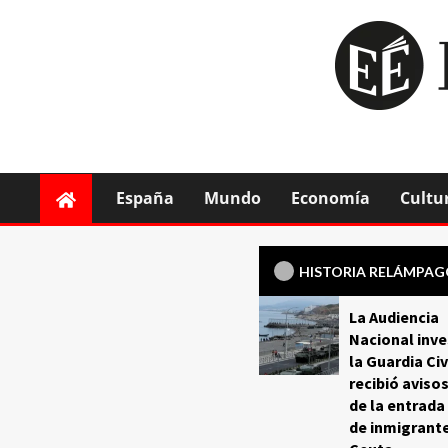
España
Mundo
Economía
Cultu
HISTORIA RELÁMPA
La Audiencia
Nacional inve
la Guardia Civ
recibió aviso
de la entrada
de inmigrant