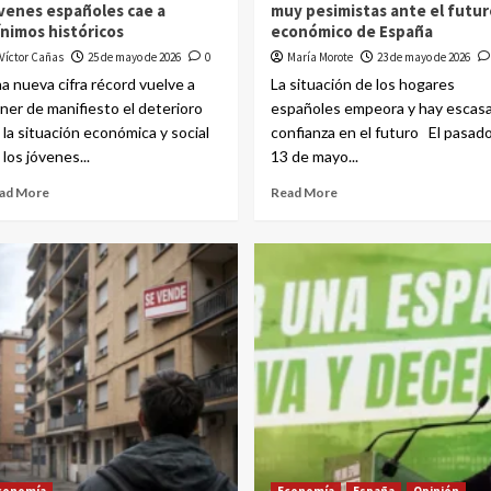
venes españoles cae a
muy pesimistas ante el futur
nimos históricos
económico de España
Víctor Cañas
25 de mayo de 2026
0
María Morote
23 de mayo de 2026
a nueva cifra récord vuelve a
La situación de los hogares
ner de manifiesto el deterioro
españoles empeora y hay escas
 la situación económica y social
confianza en el futuro El pasad
 los jóvenes...
13 de mayo...
ad More
Read More