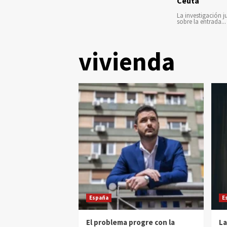
Ceuta
La investigación ju
sobre la entrada...
vivienda
España
E
El problema progre con la
La