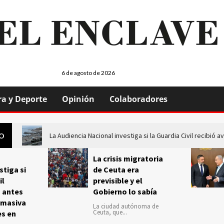
6 de agosto de 2026
ra y Deporte
Opinión
Colaboradores
La Audiencia Nacional investiga si la Guardia Civil recibió
GO
La crisis migratoria
stiga si
de Ceuta era
il
previsible y el
s antes
Gobierno lo sabía
 masiva
La ciudad autónoma de
Ceuta, que...
es en