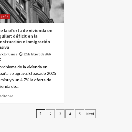
spaña
e la oferta de vivienda en
quiler: déficit en la
nstrucción e inmigración
siva
Víctor Cañas
12 de febrero de 2026
0
 problema de la vivienda en
paña se agrava. El pasado 2025
sminuyó un 4,7% la oferta de
vienda de...
ad More
1
2
3
4
5
Next