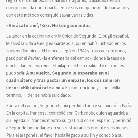
registros rutinarios. El camarada aragonés, trasladaba en su
cuerpo comida que repartía entre sus compañeros de barracón y
con este método consiguió salvar varias vidas.
«
Abrázate a mí, ‘Kiki’. No tengas miedo»
La labor en la cocina no era la única de Segundo. El púgil español,
le salvó la vida a Georges Gardebois, quien había luchado en los
Juegos Olímpicos. El francés llegó en 1944 y tras caer enfermo,
pasó por el
Revier
, «la enfermería del campo», donde la tasa de
mortalidad era extrema. El milagro se hizo realidad y el francés
pudo salir.
A su vuelta, Segundo le esperaba en el
cuadrilátero y tras pactar un empate, los dos salieron
ilesos: «Kiki abrázate a mí.»
El plan funcionó y la pesadilla
terminó, Hitler se había suicidado.
Fuera del campo, Segundo había perdido todo y se marchó a París.
En la capital francesa, coincidió con Garbedois, quien aguardaba
su llegada. El francés mostró su gratitud con el español y permitió
a Segundo hospedarse en sus restaurantes durante seis meses.
Para el aragonés, el favor había llegado a su fin y conoció a su