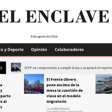
8 de agosto de 2026
ra y Deporte
Opinión
Colaboradores
El PP se compromete a cumplir la ley y aceptará el repa
GO
El Frente Obrero
a
pone encima de la
 y
mesa la cuestión de
eparto
clase en el modelo
e al
migratorio
us
La multitudinaria
concentración convocada