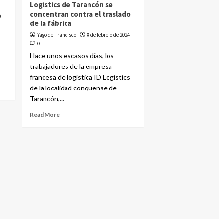
Logistics de Tarancón se
concentran contra el traslado
0
de la fábrica
Yago de Francisco
8 de febrero de 2024
0
Hace unos escasos días, los
trabajadores de la empresa
francesa de logística ID Logistics
de la localidad conquense de
Tarancón,...
Read More