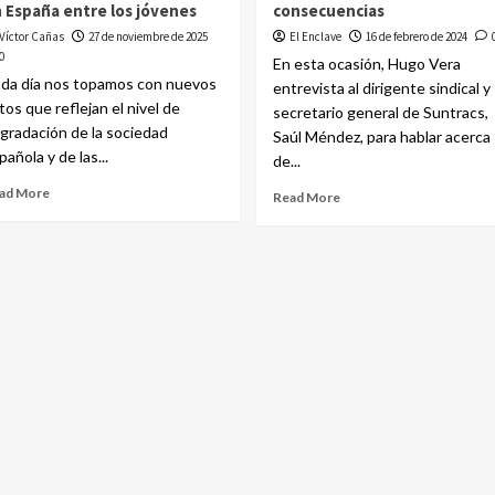
 España entre los jóvenes
consecuencias
Víctor Cañas
27 de noviembre de 2025
El Enclave
16 de febrero de 2024
0
En esta ocasión, Hugo Vera
da día nos topamos con nuevos
entrevista al dirigente sindical y
tos que reflejan el nivel de
secretario general de Suntracs,
gradación de la sociedad
Saúl Méndez, para hablar acerca
pañola y de las...
de...
ad More
Read More