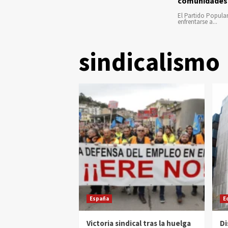
comunidades
El Partido Popula
enfrentarse a...
sindicalismo
España
E
Victoria sindical tras la huelga
Di