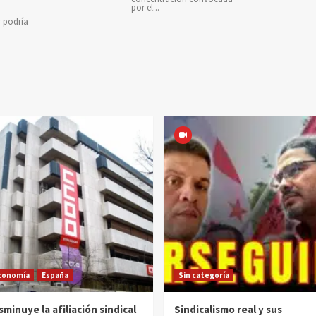
por el...
r podría
conomía
España
Sin categoría
sminuye la afiliación sindical
Sindicalismo real y sus