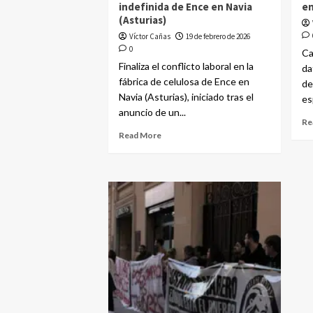
indefinida de Ence en Navia
en
(Asturias)
Víctor Cañas
19 de febrero de 2026
0
Ca
Finaliza el conflicto laboral en la
da
fábrica de celulosa de Ence en
de
Navia (Asturias), iniciado tras el
es
anuncio de un...
Re
Read More