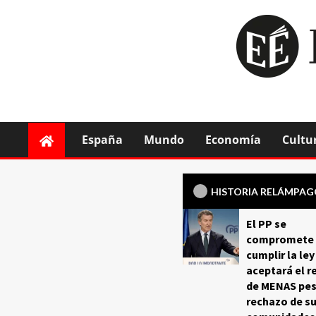
España
Mundo
Economía
Cultu
HISTORIA RELÁMPA
El PP se
compromete 
cumplir la ley
aceptará el r
de MENAS pes
rechazo de s