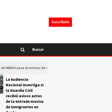
Suscríbete
Buscar
rto de MENAS pese al rechazo de sus comunidades
El Frente O
La Audiencia
Nacional investiga si
la Guardia Civil
recibió avisos antes
de la entrada masiva
de inmigrantes en