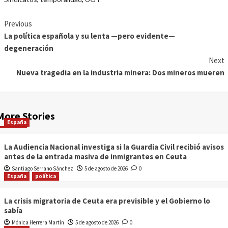
Previous
La política española y su lenta —pero evidente—
degeneración
Next
Nueva tragedia en la industria minera: Dos mineros mueren
More Stories
España
La Audiencia Nacional investiga si la Guardia Civil recibió avisos
antes de la entrada masiva de inmigrantes en Ceuta
Santiago Serrano Sánchez
5 de agosto de 2026
0
España
política
La crisis migratoria de Ceuta era previsible y el Gobierno lo
sabía
Mónica Herrera Martín
5 de agosto de 2026
0