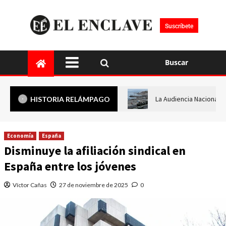
Suscríbete
Buscar
La Audiencia Nacional i
HISTORIA RELÁMPAGO
Economía
España
Disminuye la afiliación sindical en
España entre los jóvenes
Víctor Cañas
27 de noviembre de 2025
0