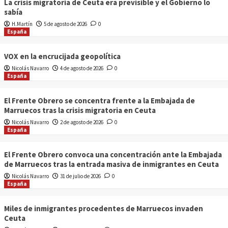
La crisis migratoria de Ceuta era previsible y el Gobierno lo
sabía
H.Martín
5 de agosto de 2026
0
España
VOX en la encrucijada geopolítica
Nicolás Navarro
4 de agosto de 2026
0
España
El Frente Obrero se concentra frente a la Embajada de
Marruecos tras la crisis migratoria en Ceuta
Nicolás Navarro
2 de agosto de 2026
0
España
El Frente Obrero convoca una concentración ante la Embajada
de Marruecos tras la entrada masiva de inmigrantes en Ceuta
Nicolás Navarro
31 de julio de 2026
0
España
Miles de inmigrantes procedentes de Marruecos invaden
Ceuta