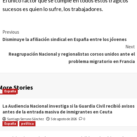
El único factor que se cumple en todos estos trágicos
sucesos es quien lo sufre, los trabajadores.
Previous
Disminuye la afiliación sindical en España entre los jóvenes
Next
Reagrupación Nacional y regionalistas corsos unidos ante el
problema migratorio en Francia
More Stories
España
La Audiencia Nacional investiga si la Guardia Civil recibió avisos
antes de la entrada masiva de inmigrantes en Ceuta
Santiago Serrano Sánchez
5 de agosto de 2026
0
España
política