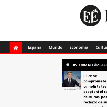
España
Mundo
Economía
Cultu
HISTORIA RELÁMPA
El PP se
compromete 
cumplir la ley
aceptará el r
de MENAS pes
rechazo de s