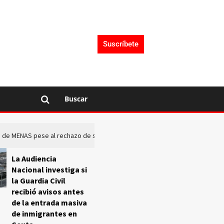
Suscríbete
Buscar
rto de MENAS pese al rechazo de sus comunidades
El Frente O
La Audiencia
Nacional investiga si
la Guardia Civil
recibió avisos antes
de la entrada masiva
de inmigrantes en