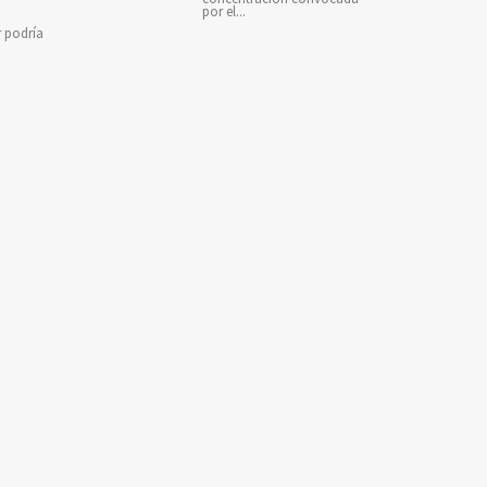
por el...
r podría