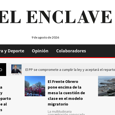
9 de agosto de 2026
ra y Deporte
Opinión
Colaboradores
El PP se compromete a cumplir la ley y aceptará el repa
GO
El Frente Obrero
a
pone encima de la
 y
mesa la cuestión de
eparto
clase en el modelo
e al
migratorio
us
La multitudinaria
concentración convocada