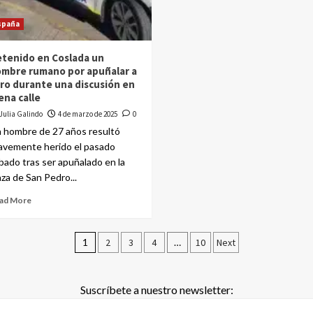
spaña
tenido en Coslada un
mbre rumano por apuñalar a
ro durante una discusión en
ena calle
Julia Galindo
4 de marzo de 2025
0
 hombre de 27 años resultó
avemente herido el pasado
bado tras ser apuñalado en la
aza de San Pedro...
ad More
1
2
3
4
…
10
Next
Suscríbete a nuestro newsletter: