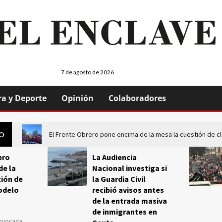
7 de agosto de 2026
ra y Deporte
Opinión
Colaboradores
El Frente Obrero pone encima de la mesa la cuestión de c
GO
ero
La Audiencia
de la
Nacional investiga si
ión de
la Guardia Civil
odelo
recibió avisos antes
de la entrada masiva
de inmigrantes en
onvocada