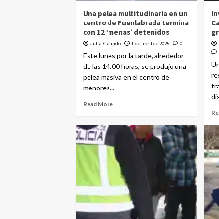
Una pelea multitudinaria en un
In
centro de Fuenlabrada termina
Ca
con 12 ‘menas’ detenidos
gr
Julia Galindo
1 de abril de 2025
0
Este lunes por la tarde, alrededor
Un
de las 14:00 horas, se produjo una
re
pelea masiva en el centro de
tr
menores...
di
Read More
Re