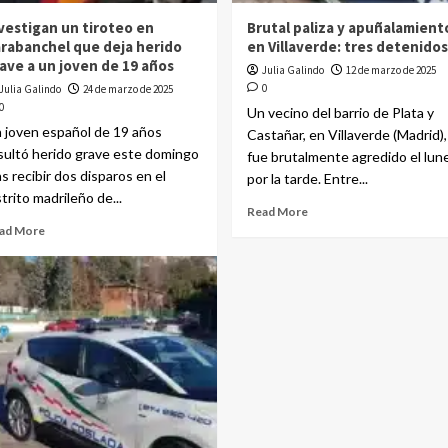
vestigan un tiroteo en
Brutal paliza y apuñalamient
rabanchel que deja herido
en Villaverde: tres detenidos
ave a un joven de 19 años
Julia Galindo
12 de marzo de 2025
0
Julia Galindo
24 de marzo de 2025
0
Un vecino del barrio de Plata y
 joven español de 19 años
Castañar, en Villaverde (Madrid),
sultó herido grave este domingo
fue brutalmente agredido el lun
as recibir dos disparos en el
por la tarde. Entre...
strito madrileño de...
Read More
ad More