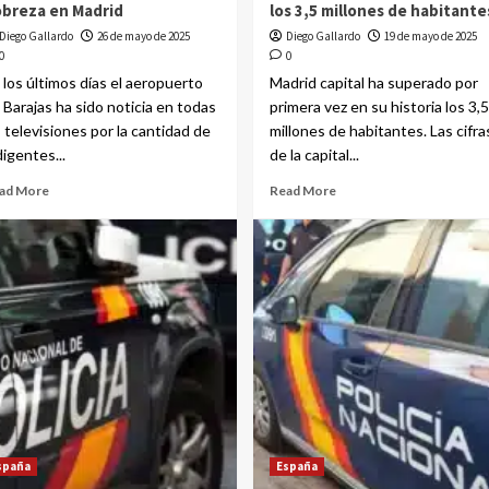
breza en Madrid
los 3,5 millones de habitante
Diego Gallardo
26 de mayo de 2025
Diego Gallardo
19 de mayo de 2025
0
0
 los últimos días el aeropuerto
Madrid capital ha superado por
 Barajas ha sido noticia en todas
primera vez en su historia los 3,5
s televisiones por la cantidad de
millones de habitantes. Las cifra
digentes...
de la capital...
ad More
Read More
spaña
España