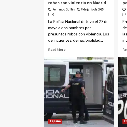
robos con violencia en Madrid
po
Fernando Guillén
8 de junio de 2025
0
La Policía Nacional detuvo el 27 de
En
mayo a dos hombres por
de
presuntos robos con violencia. Los
la
delincuentes, de nacionalidad...
in
Read More
Re
España
E