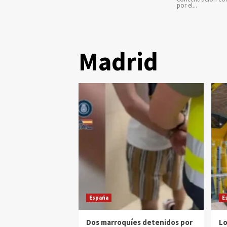
por el...
Madrid
España
E
Dos marroquíes detenidos por
Lo