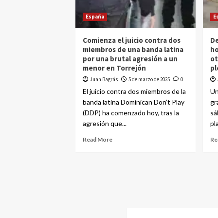
España
E
Comienza el juicio contra dos
De
miembros de una banda latina
ho
por una brutal agresión a un
ot
menor en Torrejón
pl
Juan Bagrás
5 de marzo de 2025
0
El juicio contra dos miembros de la
Un
banda latina Dominican Don’t Play
gr
(DDP) ha comenzado hoy, tras la
sá
agresión que...
pl
Read More
Re