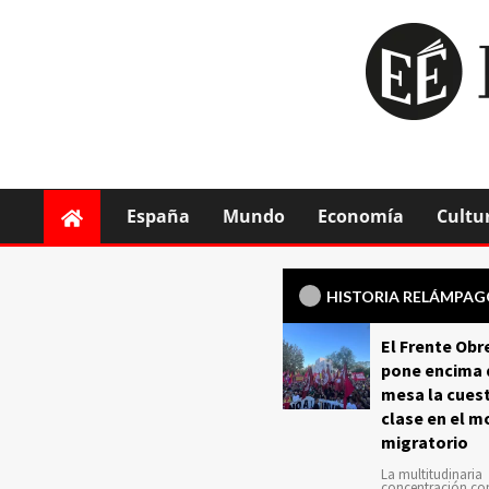
España
Mundo
Economía
Cultu
HISTORIA RELÁMPA
El Frente Obr
pone encima 
mesa la cuest
clase en el m
migratorio
La multitudinaria
concentración c