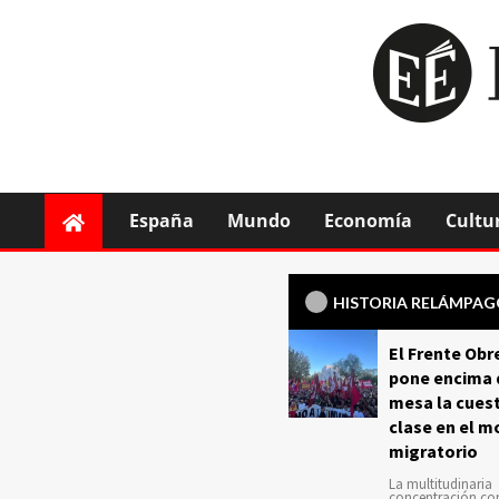
España
Mundo
Economía
Cultu
HISTORIA RELÁMPA
El Frente Obr
pone encima 
mesa la cuest
clase en el m
migratorio
La multitudinaria
concentración c