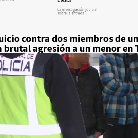
Ceuta
La investigación judicial
sobre la entrada...
juicio contra dos miembros de u
a brutal agresión a un menor en 