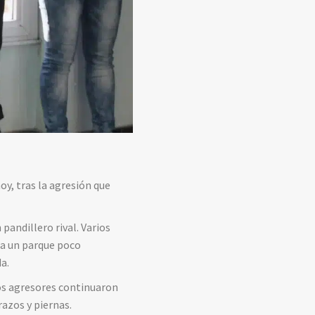
y, tras la agresión que
andillero rival. Varios
ta un parque poco
a.
los agresores continuaron
razos y piernas.