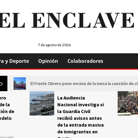
7 de agosto de 2026
ra y Deporte
Opinión
Colaboradores
El Frente Obrero pone encima de la mesa la cuestión de c
GO
ero
La Audiencia
de la
Nacional investiga si
ión de
la Guardia Civil
odelo
recibió avisos antes
de la entrada masiva
de inmigrantes en
onvocada