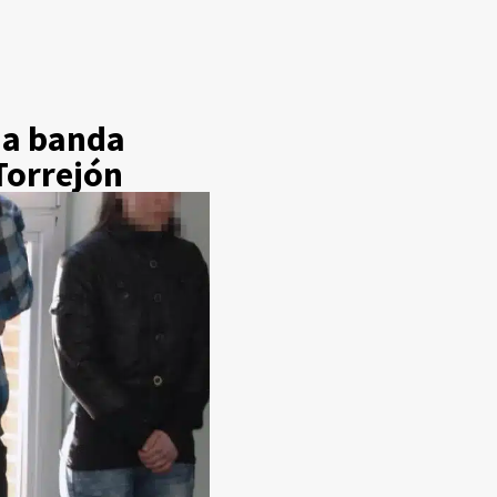
na banda
Torrejón