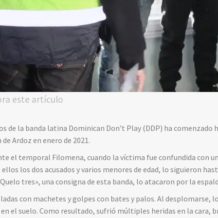
ora este artículo
os de la banda latina Dominican Don’t Play (DDP) ha comenzado ho
 de Ardoz en enero de 2021.
te el temporal Filomena, cuando la víctima fue confundida con un p
ellos los dos acusados y varios menores de edad, lo siguieron has
e «Quelo tres», una consigna de esta banda, lo atacaron por la espald
hilladas con machetes y golpes con bates y palos. Al desplomarse, 
n el suelo. Como resultado, sufrió múltiples heridas en la cara, b