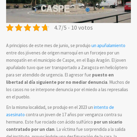
4.7/5 - 10 votos
A principios de este mes de junio, se produjo
un apuñalamiento
entre dos jóvenes de origen marroquí en un forcejeo por un
monopatín en el municipio de Caspe, en el Bajo Aragón. El joven
apuñalado tuvo que ser transportado a Zaragoza en helicóptero
para ser atendido de urgencia. El agresor fue
puesto en
libertad al día siguiente por no mediar denuncia
. Muchos de
los casos no se interpone denuncia por el miedo a las represalias
en el pueblo.
En la misma localidad, se produjo en el 2023 un
intento de
asesinato
contra un joven de 17 años por venganza contra su
hermano. Este fue rociado con ácido sulfúrico
por un sicario
contratado por un clan
. La víctima fue sorprendida a la salida
del instituto, provocándole una desfiguración de la cara, la