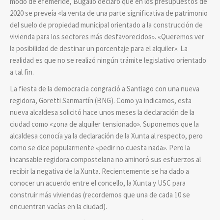
modo de efeméride, Bugallo declaró que en los presupuestos de
2020 se preveía «la venta de una parte significativa de patrimonio
del suelo de propiedad municipal orientado a la construcción de
vivienda para los sectores más desfavorecidos». «Queremos ver
la posibilidad de destinar un porcentaje para el alquiler». La
realidad es que no se realizó ningún trámite legislativo orientado
a tal fin.
La fiesta de la democracia congració a Santiago con una nueva
regidora, Goretti Sanmartín (BNG). Como ya indicamos, esta
nueva alcaldesa solicitó hace unos meses la declaración de la
ciudad como «zona de alquiler tensionado». Suponemos que la
alcaldesa conocía ya la declaración de la Xunta al respecto, pero
como se dice popularmente «pedir no cuesta nada». Pero la
incansable regidora compostelana no aminoró sus esfuerzos al
recibir la negativa de la Xunta. Recientemente se ha dado a
conocer un acuerdo entre el concello, la Xunta y USC para
construir más viviendas (recordemos que una de cada 10 se
encuentran vacías en la ciudad).