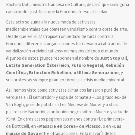
Rachida Dati, ministra francesa de Cultura, declaró que ««ninguna
causa podría justificar que la Gioconda fuese atacada».
Este acto se suma a la nueva moda de activistas
medioambientales que cometen vandalismo contra obras de arte.
Desde que en 2022 arrojasen un pedazo de tarta contra la
Gioconda, diferentes organizaciones han llevado a cabo actos de
vandalización «reivindicativos» en museos de todo el mundo.
Algunos de estos grupos responden al nombre de
Just Stop Oil,
Letzte Generation Österreich, Futuro Vegetal, Rebelión
Científica, Extinction Rebellion, o Ultima Generazione
, y
sus protestas siempre giran en torno a la crisis medioambiental.
Así, hemos visto como activistas climáticos lanzaron puré de
verduras a «El sembrador» y sopa de tomate a «Los girasoles» de
Van Gogh, puré de patata a «Les Meules» de Monet y a «Los
pajares» de Barberini, o un líquido negro sobre «Muerte y vida» de
Klimt. En otros casos pegaron sus manos contra «La primavera»
de Botticelli, en
«
Masacre en Corea
»
de Picasso
, o en
«
Las
majas
»
de Goya
entre otras acciones. En la mayoría de los