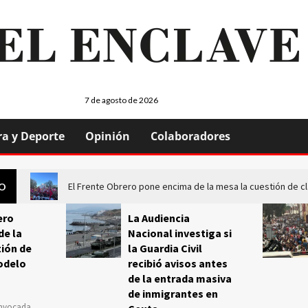
7 de agosto de 2026
ra y Deporte
Opinión
Colaboradores
El Frente Obrero pone encima de la mesa la cuestión de c
GO
ero
La Audiencia
de la
Nacional investiga si
ión de
la Guardia Civil
odelo
recibió avisos antes
de la entrada masiva
de inmigrantes en
onvocada