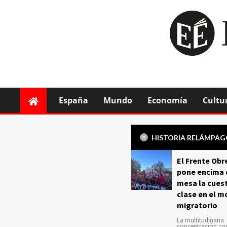
España
Mundo
Economía
Cultu
HISTORIA RELÁMPA
El Frente Obr
pone encima 
mesa la cuest
clase en el m
migratorio
La multitudinaria
concentración c