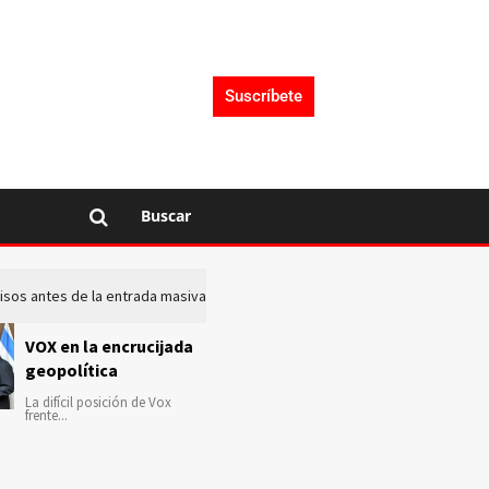
Suscríbete
Buscar
 avisos antes de la entrada masiva de inmigrantes en Ceuta
La c
VOX en la encrucijada
geopolítica
La difícil posición de Vox
frente...