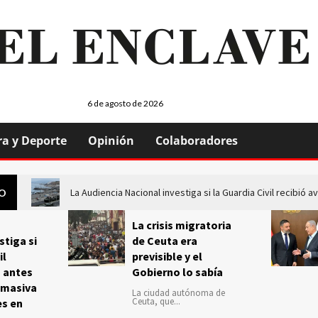
6 de agosto de 2026
ra y Deporte
Opinión
Colaboradores
La Audiencia Nacional investiga si la Guardia Civil recibió
GO
La crisis migratoria
stiga si
de Ceuta era
il
previsible y el
s antes
Gobierno lo sabía
 masiva
La ciudad autónoma de
Ceuta, que...
es en