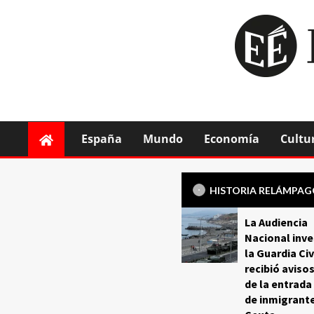
España
Mundo
Economía
Cultu
HISTORIA RELÁMPA
La Audiencia
Nacional inve
la Guardia Civ
recibió aviso
de la entrada
de inmigrant