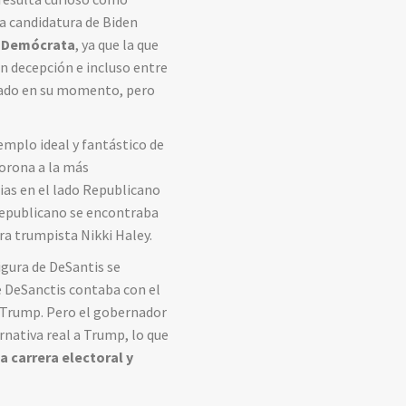
la candidatura de Biden
o Demócrata
, ya que la que
an decepción e incluso entre
opado en su momento, pero
emplo ideal y fantástico de
orona a la más
ias en el lado Republicano
republicano se encontraba
ra trumpista Nikki Haley.
igura de DeSantis se
e DeSanctis contaba con el
e Trump. Pero el gobernador
nativa real a Trump, lo que
a carrera electoral y