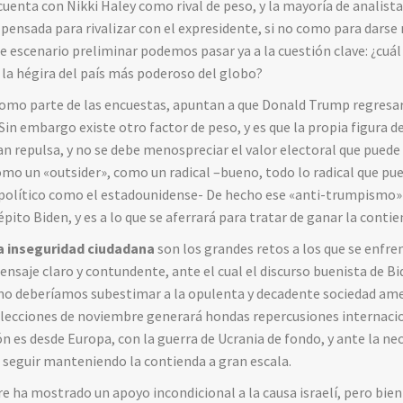
uenta con Nikki Haley como rival de peso, y la mayoría de analista
 pensada para rivalizar con el expresidente, si no como para darse
e escenario preliminar podemos pasar ya a la cuestión clave: ¿cuál
 la hégira del país más poderoso del globo?
como parte de las encuestas, apuntan a que Donald Trump regresará
 Sin embargo existe otro factor de peso, y es que la propia figura
 repulsa, y no se debe menospreciar el valor electoral que puede
mo un «outsider», como un radical –bueno, todo lo radical que pue
político como el estadounidense- De hecho ese «anti-trumpismo» 
épito Biden, y es a lo que se aferrará para tratar de ganar la contie
la inseguridad ciudadana
son los grandes retos a los que se enfre
nsaje claro y contundente, ante el cual el discurso buenista de B
o deberíamos subestimar a la opulenta y decadente sociedad ame
 elecciones de noviembre generará hondas repercusiones internaci
ón es desde Europa, con la guerra de Ucrania de fondo, y ante la ne
 seguir manteniendo la contienda a gran escala.
 ha mostrado un apoyo incondicional a la causa israelí, pero bien