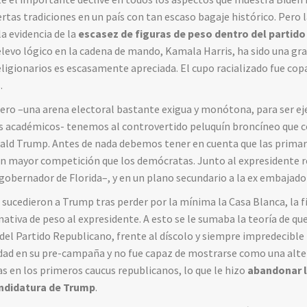
rtas tradiciones en un país con tan escaso bagaje histórico. Pero 
la evidencia de la
escasez de figuras de peso dentro del partid
relevo lógico en la cadena de mando, Kamala Harris, ha sido una gr
rreligionarios es escasamente apreciada. El cupo racializado fue c
.
átero –una arena electoral bastante exigua y monótona, para ser ej
os académicos- tenemos al controvertido peluquín broncíneo que c
nald Trump. Antes de nada debemos tener en cuenta que las primar
on mayor competición que los demócratas. Junto al expresidente 
gobernador de Florida–, y en un plano secundario a la ex embajado
 sucedieron a Trump tras perder por la mínima la Casa Blanca, la f
tiva de peso al expresidente. A esto se le sumaba la teoría de qu
del Partido Republicano, frente al díscolo y siempre impredecibl
dad en su pre-campaña y no fue capaz de mostrarse como una alter
as en los primeros caucus republicanos, lo que le hizo
abandonar l
andidatura de Trump
.