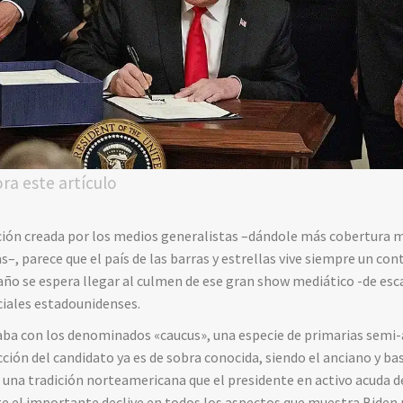
ora este artículo
ción creada por los medios generalistas –dándole más cobertura 
–, parece que el país de las barras y estrellas vive siempre un con
ño se espera llegar al culmen de ese gran show mediático -de esca
ciales estadounidenses.
ba con los denominados «caucus», una especie de primarias semi-a
cción del candidato ya es de sobra conocida, siendo el anciano y b
s una tradición norteamericana que el presidente en activo acuda 
te el importante declive en todos los aspectos que muestra Biden