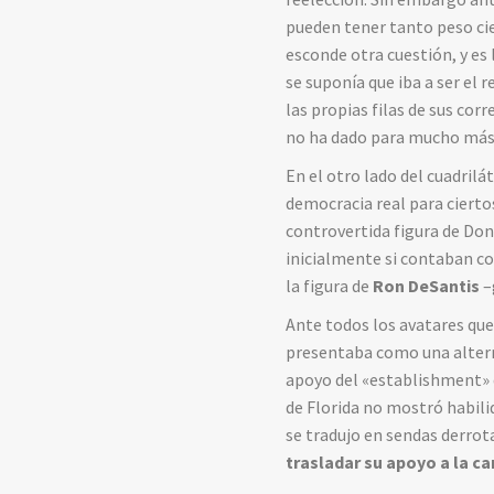
pueden tener tanto peso cie
esconde otra cuestión, y es 
se suponía que iba a ser el 
las propias filas de sus co
no ha dado para mucho más
En el otro lado del cuadril
democracia real para ciert
controvertida figura de Do
inicialmente si contaban c
la figura de
Ron DeSantis
–
Ante todos los avatares que
presentaba como una alterna
apoyo del «establishment» 
de Florida no mostró habili
se tradujo en sendas derrot
trasladar su apoyo a la c