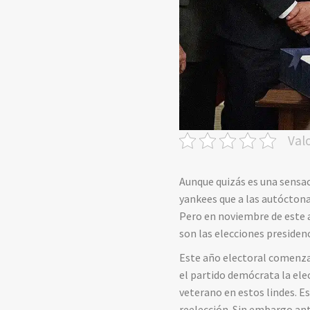
Val
Aunque quizás es una sensa
yankees que a las autóctonas
Pero en noviembre de este a
son las elecciones presiden
Este año electoral comenza
el partido demócrata la ele
veterano en estos lindes. E
reelección. Sin embargo an