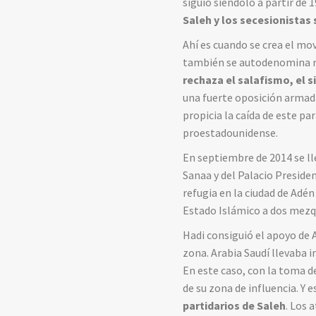
siguió siéndolo a partir de 
Saleh y los secesionistas
Ahí es cuando se crea el mov
también se autodenomina re
rechaza el salafismo, el 
una fuerte oposición armada
propicia la caída de este pa
proestadounidense.
En septiembre de 2014 se ll
Sanaa y del Palacio Presiden
refugia en la ciudad de Adén
Estado Islámico a dos mezqui
Hadi consiguió el apoyo de A
zona. Arabia Saudí llevaba 
En este caso, con la toma d
de su zona de influencia. Y e
partidarios de Saleh
. Los 