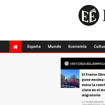
España
Mundo
Economía
Cultu
HISTORIA RELÁMPA
El Frente Obr
pone encima 
mesa la cuest
clase en el m
migratorio
La multitudinaria
concentración c