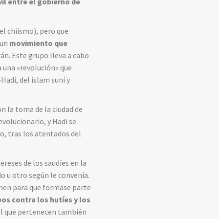
vil entre el gobierno de
del chiísmo), pero que
 un
movimiento que
Irán. Este grupo lleva a cabo
a una «revolución» que
Hadi, del islam suní y
on la toma de la ciudad de
evolucionario, y Hadi se
zo, tras los atentados del
ereses de los saudíes en la
do u otro según le convenía.
Yemen para que formase parte
 contra los hutíes y los
(al que pertenecen también