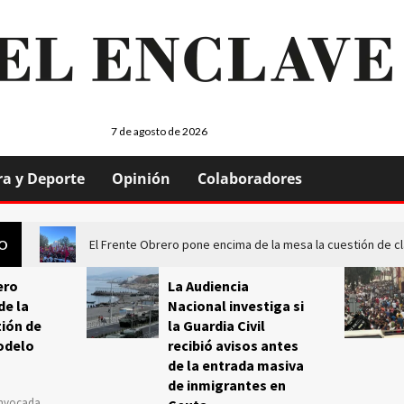
7 de agosto de 2026
ra y Deporte
Opinión
Colaboradores
El Frente Obrero pone encima de la mesa la cuestión de c
GO
ero
La Audiencia
de la
Nacional investiga si
ión de
la Guardia Civil
odelo
recibió avisos antes
de la entrada masiva
de inmigrantes en
onvocada