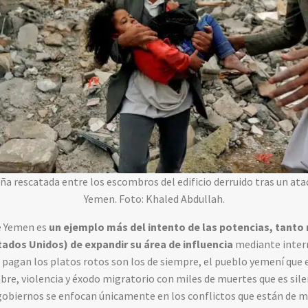
ña rescatada entre los escombros del edificio derruido tras un ataq
Yemen. Foto: Khaled Abdullah.
de Yemen es
un ejemplo más del intento de las potencias, tanto 
ados Unidos) de expandir su área de influencia
mediante inter
nes pagan los platos rotos son los de siempre, el pueblo yemení que
e, violencia y éxodo migratorio con miles de muertes que es sile
 gobiernos se enfocan únicamente en los conflictos que están de 