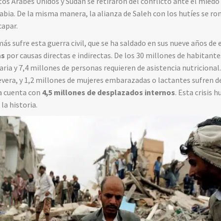
os Árabes Unidos y Sudán se retiraron del conflicto ante el miedo 
abia. De la misma manera, la alianza de Saleh con los hutíes se ro
capar.
ás sufre esta guerra civil, que se ha saldado en sus nueve años de
as
por causas directas e indirectas. De los 30 millones de habitant
ia y 7,4 millones de personas requieren de asistencia nutricional.
evera, y 1,2 millones de mujeres embarazadas o lactantes sufren 
ya cuenta con
4,5 millones de desplazados internos
. Esta crisis 
la historia.