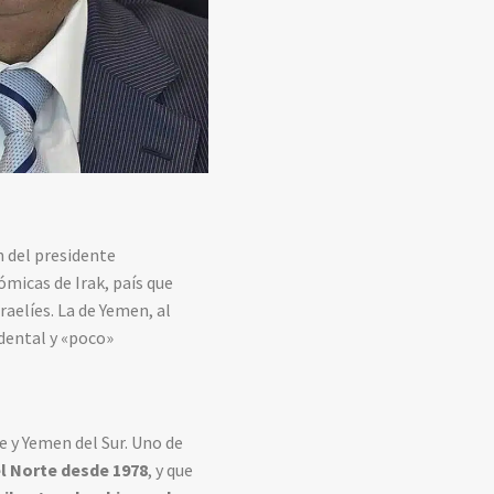
n del presidente
micas de Irak, país que
aelíes. La de Yemen, al
idental y «poco»
 y Yemen del Sur. Uno de
el Norte desde 1978
, y que