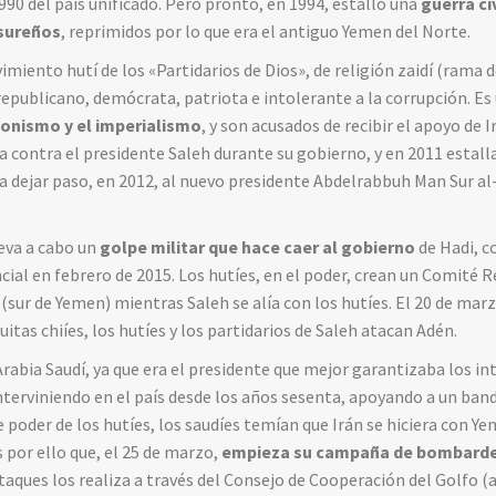
1990 del país unificado. Pero pronto, en 1994, estalló una
guerra ci
 sureños
, reprimidos por lo que era el antiguo Yemen del Norte.
imiento hutí de los «Partidarios de Dios», de religión zaidí (rama 
publicano, demócrata, patriota e intolerante a la corrupción. Es
sionismo y el imperialismo
, y son acusados de recibir el apoyo de 
 contra el presidente Saleh durante su gobierno, y en 2011 estall
ra dejar paso, en 2012, al nuevo presidente Abdelrabbuh Man Sur al-
eva a cabo un
golpe militar que hace caer al gobierno
de Hadi, c
cial en febrero de 2015. Los hutíes, en el poder, crean un Comité R
 (sur de Yemen) mientras Saleh se alía con los hutíes. El 20 de mar
tas chiíes, los hutíes y los partidarios de Saleh atacan Adén.
rabia Saudí, ya que era el presidente que mejor garantizaba los int
interviniendo en el país desde los años sesenta, apoyando a un ban
e poder de los hutíes, los saudíes temían que Irán se hiciera con 
s por ello que, el 25 de marzo,
empieza su campaña de bombardeos
ataques los realiza a través del Consejo de Cooperación del Golfo 