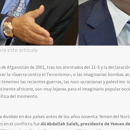
ora este artículo
de Afganistán de 2001, tras los atentados del 11-S y la declaració
r la «Guerra contra el Terrorismo», o las imaginarias bombas ató
 tenemos las recientes guerras, las ruso-ucranianas y palestino-isr
ontinente africano, son muy lejanas para el imaginario popular occ
lítica del momento.
dividido en dos países antes de los años noventa: Yemen del Norte
s en el conflicto fue
Ali Abdullah Saleh, presidente de Yemen d