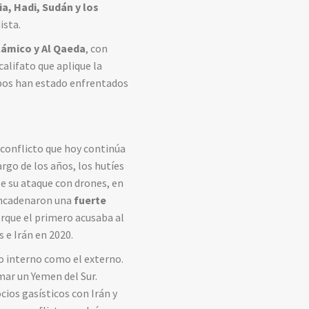
a, Hadi, Sudán y los
ista.
lámico y Al Qaeda
, con
alifato que aplique la
rupos han estado enfrentados
n conflicto que hoy continúa
argo de los años, los hutíes
le su ataque con drones, en
sencadenaron una
fuerte
rque el primero acusaba al
 e Irán en 2020.
to interno como el externo.
mar un Yemen del Sur.
ios gasísticos con Irán y