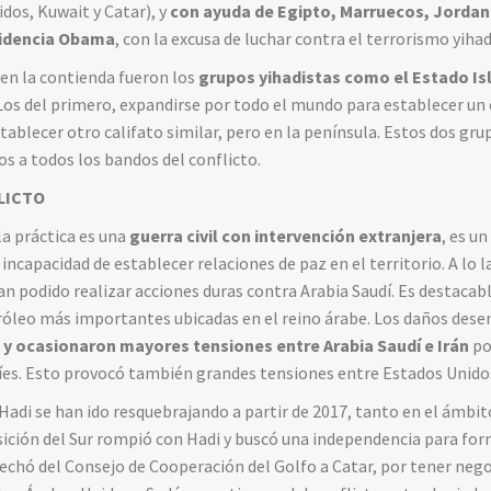
dos, Kuwait y Catar), y
con ayuda de Egipto, Marruecos, Jordani
sidencia Obama
, con la excusa de luchar contra el terrorismo yihad
en la contienda fueron los
grupos yihadistas como el Estado Is
 Los del primero, expandirse por todo el mundo para establecer un c
establecer otro califato similar, pero en la península. Estos dos g
dos a todos los bandos del conflicto.
LICTO
la práctica es una
guerra civil con intervención extranjera
, es u
ncapacidad de establecer relaciones de paz en el territorio. A lo l
an podido realizar acciones duras contra Arabia Saudí. Es destacab
etróleo más importantes ubicadas en el reino árabe. Los daños de
 y ocasionaron mayores tensiones entre Arabia Saudí e Irán
po
íes. Esto provocó también grandes tensiones entre Estados Unidos
 Hadi se han ido resquebrajando a partir de 2017, tanto en el ámbi
sición del Sur rompió con Hadi y buscó una independencia para for
hó del Consejo de Cooperación del Golfo a Catar, por tener negoc