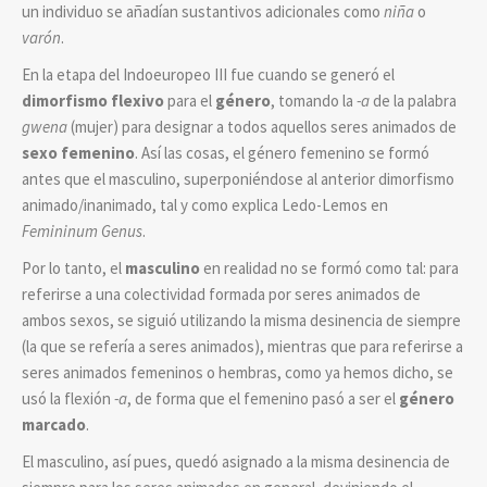
un individuo se añadían sustantivos adicionales como
niña
o
varón
.
En la etapa del Indoeuropeo III fue cuando se generó el
dimorfismo flexivo
para el
género
, tomando la
-a
de la palabra
gwena
(mujer) para designar a todos aquellos seres animados de
sexo femenino
. Así las cosas, el género femenino se formó
antes que el masculino, superponiéndose al anterior dimorfismo
animado/inanimado, tal y como explica Ledo-Lemos en
Femininum Genus
.
Por lo tanto, el
masculino
en realidad no se formó como tal: para
referirse a una colectividad formada por seres animados de
ambos sexos, se siguió utilizando la misma desinencia de siempre
(la que se refería a seres animados), mientras que para referirse a
seres animados femeninos o hembras, como ya hemos dicho, se
usó la flexión
-a
, de forma que el femenino pasó a ser el
género
marcado
.
El masculino, así pues, quedó asignado a la misma desinencia de