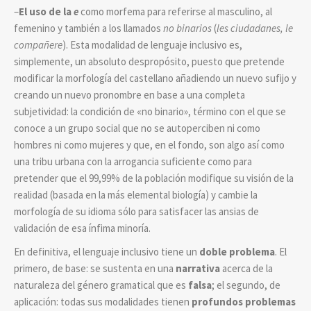
–
El uso de la
e
como morfema para referirse al masculino, al
femenino y también a los llamados
no binarios
(
les ciudadanes, le
compañere
). Esta modalidad de lenguaje inclusivo es,
simplemente, un absoluto despropósito, puesto que pretende
modificar la morfología del castellano añadiendo un nuevo sufijo y
creando un nuevo pronombre en base a una completa
subjetividad: la condición de «no binario», término con el que se
conoce a un grupo social que no se autoperciben ni como
hombres ni como mujeres y que, en el fondo, son algo así como
una tribu urbana con la arrogancia suficiente como para
pretender que el 99,99% de la población modifique su visión de la
realidad (basada en la más elemental biología) y cambie la
morfología de su idioma sólo para satisfacer las ansias de
validación de esa ínfima minoría.
En definitiva, el lenguaje inclusivo tiene un
doble problema
. El
primero, de base: se sustenta en una
narrativa
acerca de la
naturaleza del género gramatical que es
falsa
; el segundo, de
aplicación: todas sus modalidades tienen
profundos problemas