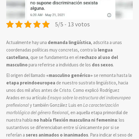
5/5 - 13 votos
Actualmente hay una
demanda lingüística
, adscrita a unas
coordenadas políticas muy concretas, contra la
lengua
castellana
, que se fundamenta en el
rechazo al uso del
masculino
para referirse a individuos de los
dos sexos
.
El origen del llamado
«masculino genérico»
se remonta hasta la
etapa preindoeuropea
de nuestro sustrato lingüístico, hacia
unos dos mil años antes de Cristo. Como explicó Rodríguez
Arados en su artículo
Ensayo sobre la estructura del indoeuropea
preflexional
y también González Luis en
La caracterización
morfológica del género flexional
, en aquella etapa primordial de
nuestra habla
no había flexión masculina ni femenina
: los
sustantivos se diferenciaban entre sí únicamente por si se
referían a
seres animados o inanimados
.
Para indicar el sexo de