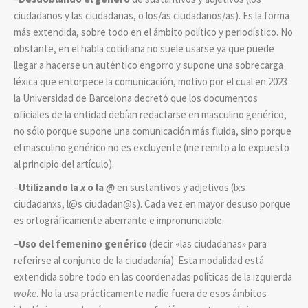
ciudadanos y las ciudadanas, o los/as ciudadanos/as). Es la forma
más extendida, sobre todo en el ámbito político y periodístico. No
obstante, en el habla cotidiana no suele usarse ya que puede
llegar a hacerse un auténtico engorro y supone una sobrecarga
léxica que entorpece la comunicación, motivo por el cual en 2023
la Universidad de Barcelona decretó que los documentos
oficiales de la entidad debían redactarse en masculino genérico,
no sólo porque supone una comunicación más fluida, sino porque
el masculino genérico no es excluyente (me remito a lo expuesto
al principio del artículo).
–
Utilizando la
x
o la
@
en sustantivos y adjetivos (lxs
ciudadanxs, l@s ciudadan@s). Cada vez en mayor desuso porque
es ortográficamente aberrante e impronunciable.
–
Uso del femenino genérico
(decir «las ciudadanas» para
referirse al conjunto de la ciudadanía). Esta modalidad está
extendida sobre todo en las coordenadas políticas de la izquierda
woke
. No la usa prácticamente nadie fuera de esos ámbitos