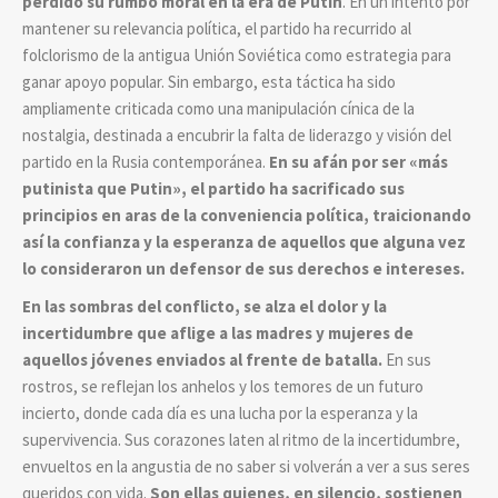
perdido su rumbo moral en la era de Putin
. En un intento por
mantener su relevancia política, el partido ha recurrido al
folclorismo de la antigua Unión Soviética como estrategia para
ganar apoyo popular. Sin embargo, esta táctica ha sido
ampliamente criticada como una manipulación cínica de la
nostalgia, destinada a encubrir la falta de liderazgo y visión del
partido en la Rusia contemporánea.
En su afán por ser «más
putinista que Putin», el partido ha sacrificado sus
principios en aras de la conveniencia política, traicionando
así la confianza y la esperanza de aquellos que alguna vez
lo consideraron un defensor de sus derechos e intereses.
En las sombras del conflicto, se alza el dolor y la
incertidumbre que aflige a las madres y mujeres de
aquellos jóvenes enviados al frente de batalla.
En sus
rostros, se reflejan los anhelos y los temores de un futuro
incierto, donde cada día es una lucha por la esperanza y la
supervivencia. Sus corazones laten al ritmo de la incertidumbre,
envueltos en la angustia de no saber si volverán a ver a sus seres
queridos con vida.
Son ellas quienes, en silencio, sostienen