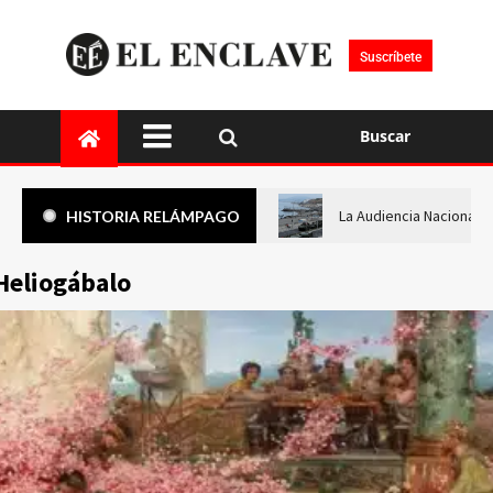
Suscríbete
Buscar
La Audiencia Nacional i
HISTORIA RELÁMPAGO
Heliogábalo