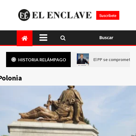
Suscríbete
Buscar
El PP se compromete a 
HISTORIA RELÁMPAGO
Polonia